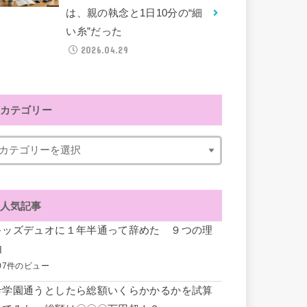
は、親の執念と1日10分の“細
い糸”だった
2026.04.29
カテゴリー
人気記事
キッズデュオに１年半通って辞めた ９つの理
由
07件のビュー
希学園通うとしたら総額いくらかかるかを試算