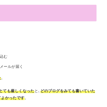
し込む
のメールが届く
た
。
がとても厳しくなった
と､
どのブログをみても書いていた
てよかったです
。