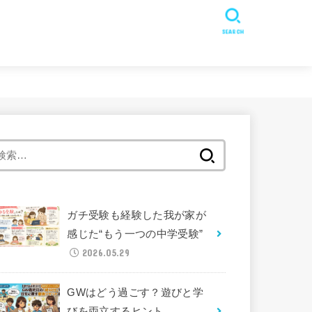
SEARCH
検
索:
ガチ受験も経験した我が家が
感じた“もう一つの中学受験”
2026.05.29
GWはどう過ごす？遊びと学
びを両立するヒント