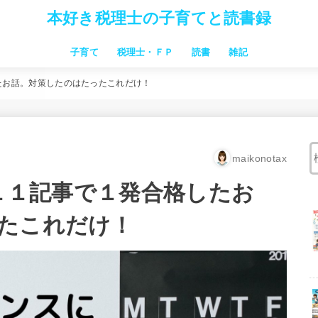
本好き税理士の子育てと読書録
子育て
税理士・ＦＰ
読書
雑記
習い事
子連れ旅行・お出かけ
お金のこと 家事時短
子供向け絵本
子育本
中学受験
仕事関連本
税理士試験
したお話。対策したのはたったこれだけ！
maikonotax
に１１記事で１発合格したお
たこれだけ！