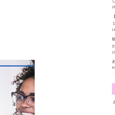
2
1
1
9