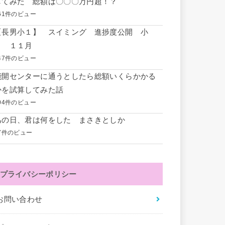
してみた 総額は〇〇〇万円超！？
61件のビュー
【長男小１】 スイミング 進捗度公開 小
１ １１月
47件のビュー
能開センターに通うとしたら総額いくらかかる
かを試算してみた話
04件のビュー
あの日、君は何をした まさきとしか
7件のビュー
プライバシーポリシー
お問い合わせ