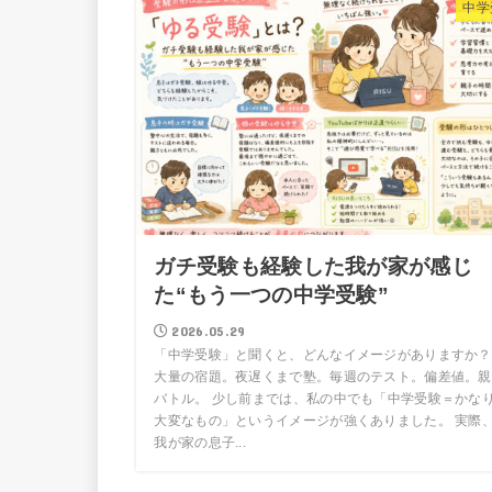
中学
ガチ受験も経験した我が家が感じ
た“もう一つの中学受験”
2026.05.29
「中学受験」と聞くと、どんなイメージがありますか？
大量の宿題。夜遅くまで塾。毎週のテスト。偏差値。親
バトル。 少し前までは、私の中でも「中学受験＝かな
大変なもの」というイメージが強くありました。 実際
我が家の息子...