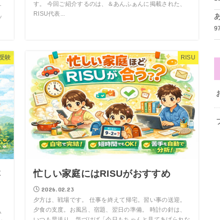
す。 今回ご紹介するのは、＆あんふぁんに掲載された、
す
RISU代表...
ッ
9
受験
RISU
本
忙しい家庭にはRISUがおすすめ
2026.02.23
夕方は、戦場です。 仕事を終えて帰宅。習い事の送迎。
夕食の支度。お風呂、宿題、翌日の準備。 時計の針は、
い
いつも早送り。気づけば「今日もちゃんと見てあげられな