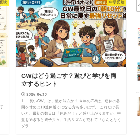
受験
中学受験
GWはどう過ごす？遊びと学びを両
立するヒント
2026.04.30
1. 「長いGW」は、敵か味方か？ 今年のGWは、連休の谷
子
間を休めば10連休近くになる方も多いはず。 これだけ長
り
いと、最初の数日は「休みだ！」と盛り上がりますが、中
、
盤を過ぎると親子共々、生活リズムが崩れて「なんとなく
ダラ...