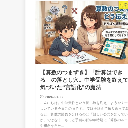
中学
【算数のつまずき】「計算はでき
る」の落とし穴。中学受験を終え
気づいた“言語化”の魔法
2026.04.29
こんにちは。中学受験という長い旅を終え、ようやく一
ついている今日この頃です。 受験を終えて振り返って
ると、算数の勝負を分けるのは「難しい公式を知ってい
か」ではなく、もっと手前の低学年時期に「算数のルー
や概念を自分...