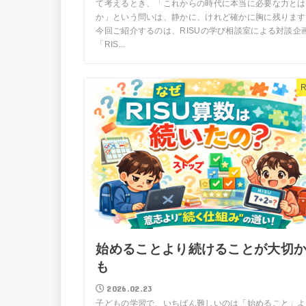
て考えるとき、「これからの時代に本当に必要な力とは
か」という問いは、静かに、けれど確かに胸に残ります
今回ご紹介するのは、RISUの学び相談室による対談企
「RIS...
R
始めることより続けることが大切
も
2026.02.23
子どもの学習で、いちばん難しいのは「始めること」よ