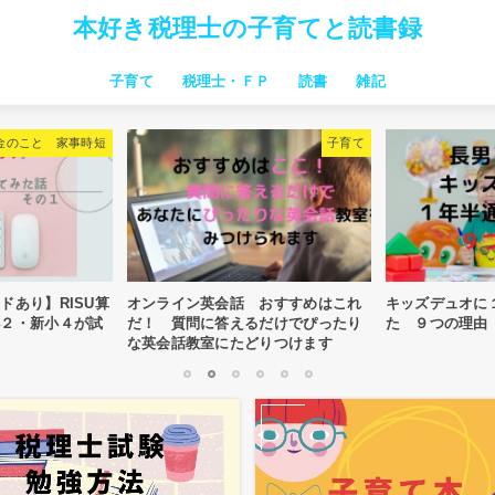
本好き税理士の子育てと読書録
子育て
税理士・ＦＰ
読書
雑記
習い事
子連れ旅行・お出かけ
お金のこと 家事時短
子供向け絵本
子育本
中学受験
仕事関連本
税理士試験
時短
子育て
U算
オンライン英会話 おすすめはこれ
キッズデュオに１年半通って
が試
だ！ 質問に答えるだけでぴったり
た ９つの理由
な英会話教室にたどりつけます
1
2
3
4
5
6