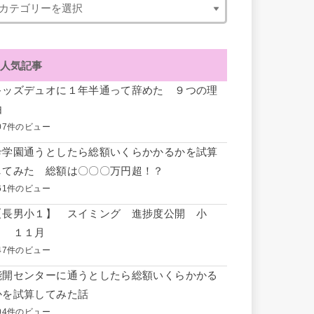
人気記事
キッズデュオに１年半通って辞めた ９つの理
由
07件のビュー
希学園通うとしたら総額いくらかかるかを試算
してみた 総額は〇〇〇万円超！？
61件のビュー
【長男小１】 スイミング 進捗度公開 小
１ １１月
47件のビュー
能開センターに通うとしたら総額いくらかかる
かを試算してみた話
04件のビュー