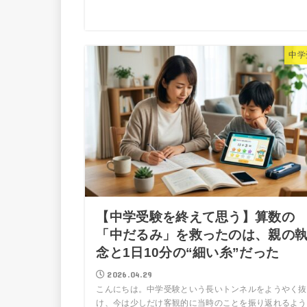
中学
【中学受験を終えて思う】算数の
「中だるみ」を救ったのは、親の
念と1日10分の“細い糸”だった
2026.04.29
こんにちは。中学受験という長いトンネルをようやく抜
け、今は少しだけ客観的に当時のことを振り返れるよう