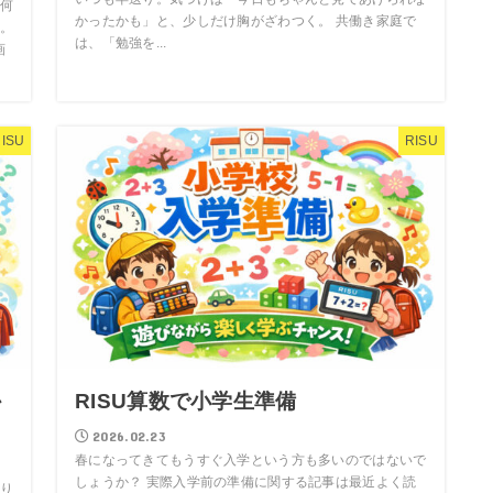
何
かったかも」と、少しだけ胸がざわつく。 共働き家庭で
。
は、「勉強を...
画
ISU
RISU
か
RISU算数で小学生準備
2026.02.23
春になってきてもうすぐ入学という方も多いのではないで
しょうか？ 実際入学前の準備に関する記事は最近よく読
り