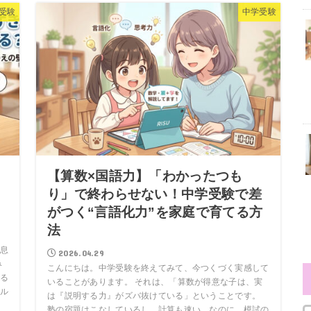
受験
中学受験
【算数×国語力】「わかったつも
て
り」で終わらせない！中学受験で差
がつく“言語化力”を家庭で育てる方
法
息
2026.04.29
み
こんにちは。中学受験を終えてみて、今つくづく実感して
る
いることがあります。 それは、「算数が得意な子は、実
ル
は『説明する力』がズバ抜けている」ということです。
塾の宿題はこなしているし、計算も速い。なのに、模試の