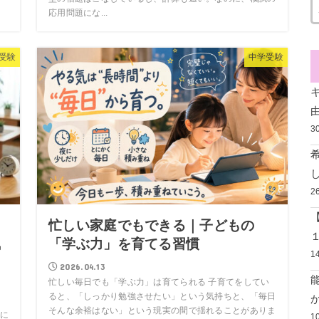
応用問題にな...
受験
中学受験
3
2
忙しい家庭でもできる｜子どもの
執
「学ぶ力」を育てる習慣
1
2026.04.13
忙しい毎日でも「学ぶ力」は育てられる 子育てをしてい
ると、「しっかり勉強させたい」という気持ちと、「毎日
そんな余裕はない」という現実の間で揺れることがありま
に
1