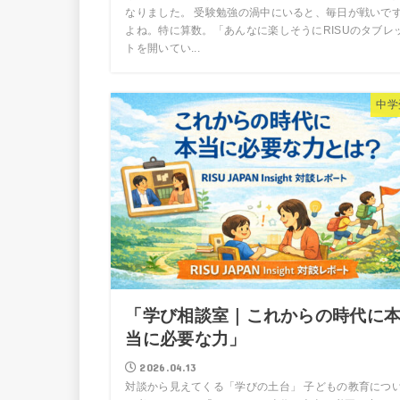
なりました。 受験勉強の渦中にいると、毎日が戦いで
よね。特に算数。「あんなに楽しそうにRISUのタブレ
トを開いてい...
中学
「学び相談室｜これからの時代に
当に必要な力」
2026.04.13
対談から見えてくる「学びの土台」 子どもの教育につ