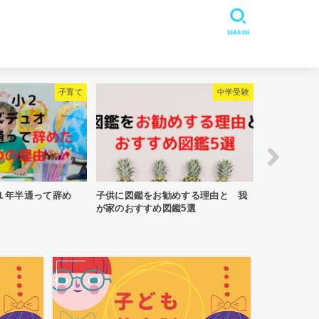
SEARCH
子育て
中学受験
辞め
子供に図鑑をお勧めする理由と 我
【娘のランドセル選び 
が家のおすすめ図鑑5選
結局こちらのランドセルに