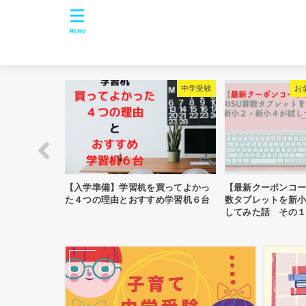
MENU
中学受験
お金のこと 家事
【入学準備】学習机を買ってよかっ
【最新クーポンコードあり】RIS
♪
た４つの理由とおすすめ学習机６台
数タブレットを新小２・新小４
してみた話 その１