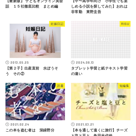
【最新版】 子どもオンライン英会
【中〜高学年向け 小学生でも楽
話 １５社徹底比較 まとめ編
しめる小説を探してみた】おれは
非常勤 東野圭吾
妊娠日記
RISU
2013.05.25
2024.08.13
【第２子】出産直前 水ぼうそ
タブレット学習と紙テキスト学習
う その②
の違い
読書
短編集
2021.02.24
2021.03.21
この本を盗む者は 深緑野分
【本を通して遠くに旅行】チーズ
と塩と豆と 角田光代他