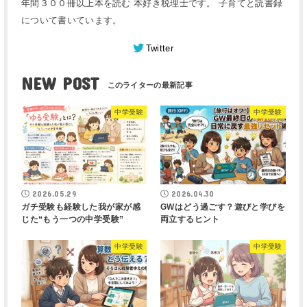
年間３００冊以上本を読む 本好き税理士です。 子育てと読書録
について書いています。
Twitter
NEW POST
中学受験
中学受験
2026.05.29
2026.04.30
ガチ受験も経験した我が家が感
GWはどう過ごす？遊びと学びを
じた“もう一つの中学受験”
両立するヒント
中学受験
中学受験