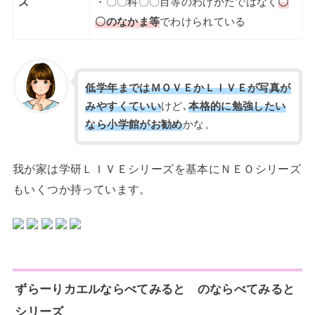
ズ
・〇〇科〇〇目等のわけかたではなく
〇
〇のなかま等
でわけられている
低学年まではＭＯＶＥかＬＩＶＥが写真が
みやすくていい
けど､
本格的に勉強したい
なら小学館がお勧め
かな。
我が家は学研ＬＩＶＥシリーズを基本にＮＥＯシリーズ
もいくつか持っています。
ずらーりカエルならべてみると のならべてみると
シリーズ