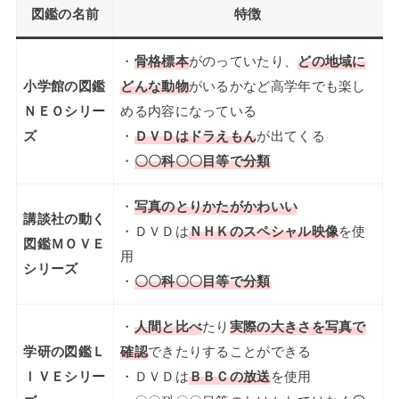
図鑑の名前
特徴
・
骨格標本
がのっていたり、
どの地域に
小学館の図鑑
どんな動物
がいるかなど高学年でも楽し
ＮＥＯシリー
める内容になっている
ズ
・
ＤＶＤはドラえもん
が出てくる
・
〇〇科〇〇目等で分類
・
写真のとりかたがかわいい
講談社の動く
・ＤＶＤは
ＮＨＫのスペシャル映像
を使
図鑑ＭＯＶＥ
用
シリーズ
・
〇〇科〇〇目等で分類
・
人間と比べ
たり
実際の大きさを写真で
学研の図鑑Ｌ
確認
できたりすることができる
ＩＶＥシリー
・ＤＶＤは
ＢＢＣの放送
を使用