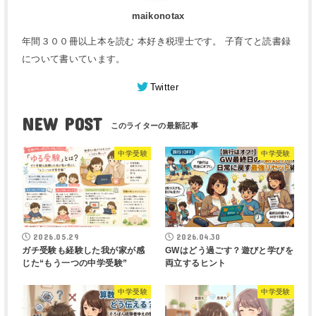
maikonotax
年間３００冊以上本を読む 本好き税理士です。 子育てと読書録
について書いています。
Twitter
NEW POST
中学受験
中学受験
2026.05.29
2026.04.30
ガチ受験も経験した我が家が感
GWはどう過ごす？遊びと学びを
じた“もう一つの中学受験”
両立するヒント
中学受験
中学受験