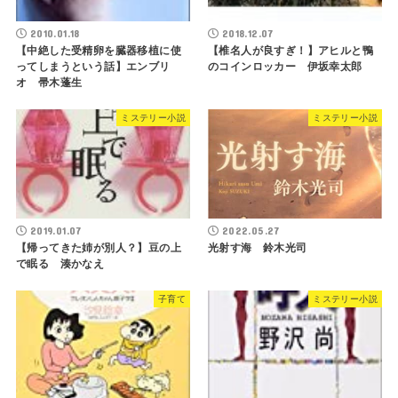
2010.01.18
2018.12.07
【中絶した受精卵を臓器移植に使
【椎名人が良すぎ！】アヒルと鴨
ってしまうという話】エンブリ
のコインロッカー 伊坂幸太郎
オ 帚木蓬生
ミステリー小説
ミステリー小説
2019.01.07
2022.05.27
【帰ってきた姉が別人？】豆の上
光射す海 鈴木光司
で眠る 湊かなえ
子育て
ミステリー小説