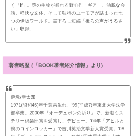
く「if」。謎の生物が暴れる野心作「ギア」。洒脱な会
話、軽快な文体、そして独特のユーモアが詰まった七
つの伊坂ワールド。書下ろし短編「後ろの声がうるさ
い」収録。
著者略歴 (「BOOK著者紹介情報」より)
伊坂/幸太郎
1971(昭和46)年千葉県生れ。’95(平成7)年東北大学法学
部卒業。2000年『オーデュボンの祈り』で、新潮ミス
テリー倶楽部賞を受賞し、デビュー。’04年『アヒルと
鴨のコインロッカー』で吉川英治文学新人賞受賞。’08