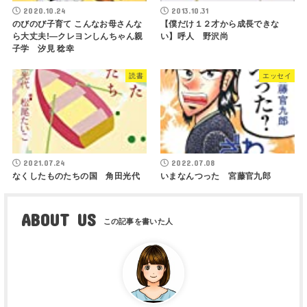
2020.10.24
2013.10.31
のびのび子育て こんなお母さんな
【僕だけ１２才から成長できな
ら大丈夫!―クレヨンしんちゃん親
い】呼人 野沢尚
子学 汐見 稔幸
読書
エッセイ
2021.07.24
2022.07.08
なくしたものたちの国 角田光代
いまなんつった 宮藤官九郎
ABOUT US