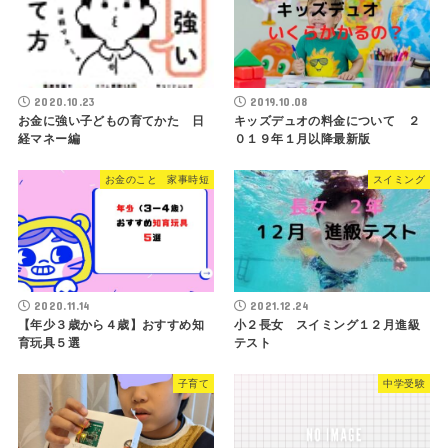
2020.10.23
2019.10.08
お金に強い子どもの育てかた 日
キッズデュオの料金について ２
経マネー編
０１９年１月以降最新版
お金のこと 家事時短
スイミング
2020.11.14
2021.12.24
【年少３歳から４歳】おすすめ知
小２長女 スイミング１２月進級
育玩具５選
テスト
子育て
中学受験