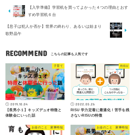
【入学準備】学習机を買ってよかった４つの理由とおす
すめ学習机６台
【息子は犯人か否か】世界の終わり、あるいは始まり
歌野晶午
RECOMMEND
子育て
RISU
2019.10.04
2022.05.26
【長男小１】キッズデュオ特徴と
RISU 学力定着に最適化！苦手を残
体験会にいった話
さないRISUの特徴
お金のこと 家事時短
お金のこと 家事時短