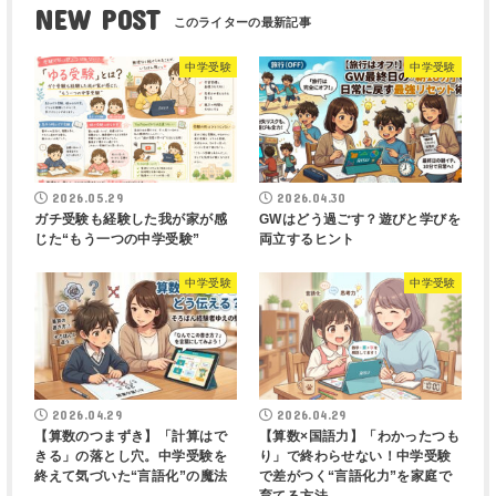
NEW POST
中学受験
中学受験
2026.05.29
2026.04.30
ガチ受験も経験した我が家が感
GWはどう過ごす？遊びと学びを
じた“もう一つの中学受験”
両立するヒント
中学受験
中学受験
2026.04.29
2026.04.29
【算数のつまずき】「計算はで
【算数×国語力】「わかったつも
きる」の落とし穴。中学受験を
り」で終わらせない！中学受験
終えて気づいた“言語化”の魔法
で差がつく“言語化力”を家庭で
育てる方法