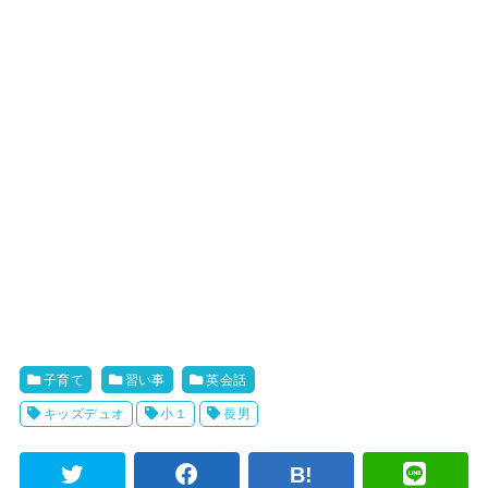
子育て
習い事
英会話
キッズデュオ
小１
長男