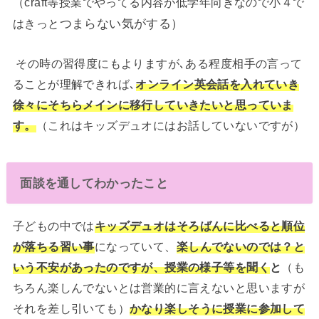
（craft等授業でやってる内容が低学年向きなので小４で
つまらない気がする）
はきっと
その時の習得度にもよりますが､ある程度相手の言って
ることが理解できれば､
オンライン英会話を入れていき
徐々にそちらメインに移行していきたいと思っていま
す。
（これはキッズデュオにはお話していないですが）
面談を通してわかったこと
子どもの中では
キッズデュオはそろばんに比べると順位
が落ちる習い事
になっていて、
楽しんでないのでは？と
いう不安があったのですが、授業の様子等を聞く
と
（も
ちろん楽しんでないとは営業的に言えないと思いますが
それを差し引いても）
かなり楽しそうに授業に参加して