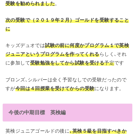
受験を勧められました
。
次の受験で（２０１９年２月）ゴールドを受験すること
に
キッズデュオでは
試験の前に何度かプログラム１で英検
ジュニアというプログラムを作ってくれる
らしく､それ
に参加して
受験勉強をしてから試験を受ける
予定
です
ブロンズ､シルバーは全く予習なしでの受験だったので
すが
今回は４回授業を受けてからの受験
になります。
今後の中期目標 英検編
英検ジュニアゴールドの後に
､英検５級を目指すべきか