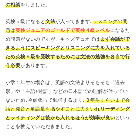
の相談
をしました。
英検５級になると
文法
が入ってきます､
リスニングの問
題は
英検ジュニアのゴールドで英検４級レベル
になるた
め問題がないのですが、キッズデュオでは
まず会話がで
きるようにスピーキングとリスニングに力を入れている
ため英検５級を受験するためには文法の勉強を各自で行
う必要
があります。
小学１年生の場合は、英語の文法よりそもそも「過去
形」や「主語+述語」などの日本語での理解が伴ってい
ないため､今頑張って勉強するより､
３年生くらいまで会
話と発音と単語量を増やすことに力をいれ
リーディング
とライティングは後から入れるほうが効率が良い
という
ことを教えていただきました。