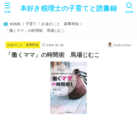
本好き税理士の子育てと読書録
MENU
SEARCH
子育て
お金のこと 家事時短
HOME
「働くママ」の時間術 馬場じむこ
2020.06.30
maikonotax
お金のこと 家事時短
「働くママ」の時間術 馬場じむこ