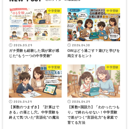
中学受験
中学受験
2026.05.29
2026.04.30
ガチ受験も経験した我が家が感
GWはどう過ごす？遊びと学びを
じた“もう一つの中学受験”
両立するヒント
中学受験
中学受験
2026.04.29
2026.04.29
【算数のつまずき】「計算はで
【算数×国語力】「わかったつも
きる」の落とし穴。中学受験を
り」で終わらせない！中学受験
終えて気づいた“言語化”の魔法
で差がつく“言語化力”を家庭で
育てる方法