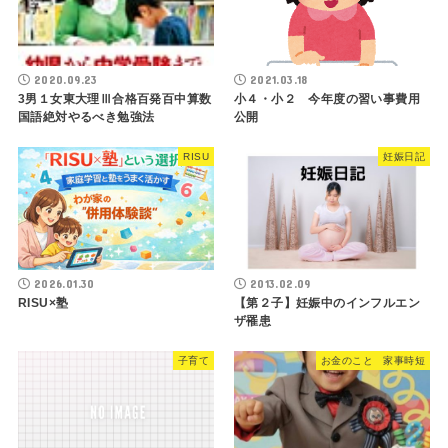
2020.09.23
2021.03.18
3男１女東大理Ⅲ合格百発百中算数
小４・小２ 今年度の習い事費用
国語絶対やるべき勉強法
公開
RISU
妊娠日記
2026.01.30
2013.02.09
RISU×塾
【第２子】妊娠中のインフルエン
ザ罹患
子育て
お金のこと 家事時短