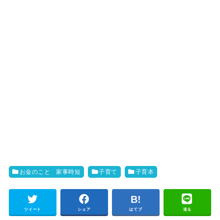
お金のこと 家事時短
子育て
子育本
ツイート
シェア
はてブ
送る