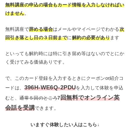
無料講座の申込の場合も
カード情報を入力しなければい
けません
。
無料講座で
辞める場合
はメールやマイページでわかる
次
回引き落とし日の３日前まで
に
解約の必要があり
ます
といっても解約時には特に引き留め等はないのでとにか
く受けてみる価値ありです。
で、このカード登録を入力するときにクーポンor紹介コ
396H-WE6Q-2PDU
ードは、
を入力して体験を申込
回無料でオンライン英
むと、
通常５回のところ
7
会話を受講
できます。
いますぐ体験したい人はこちら↓