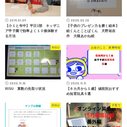
2019.01.09
2020.05.30
【小１と年中】平日1部 キッザニ
【子供のプレゼン力を磨く絵本】
ア甲子園で効率よく１０個体験す
絵くんとことばくん 天野祐吉
る方法
作 大槻あかね絵
RISU
お金のこと 家事時短
2022.11.10
2020.11.11
RISU 算数の先取り状況
【６カ月から１歳】値段別おすす
め知育玩具５選
RISU
子育て