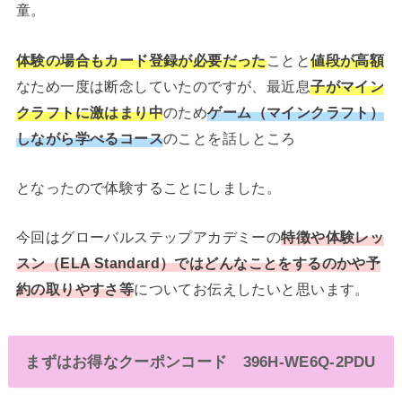
童。
体験の場合もカード登録が必要だった
ことと
値段が高額
なため一度は断念していたのですが、最近息
子がマイン
クラフトに激はまり中
のため
ゲーム（マインクラフト）
しながら学べるコース
のことを話しところ
となったので体験することにしました。
今回はグローバルステップアカデミーの
特徴や体験レッ
スン（ELA Standard）ではどんなことをするのかや予
約の取りやすさ等
についてお伝えしたいと思います。
まずはお得なクーポンコード
396H-WE6Q-2PDU