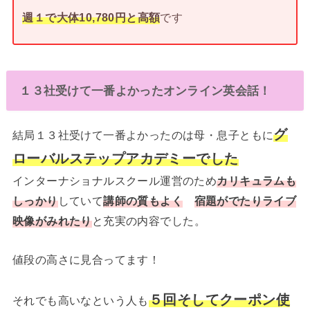
週１で大体10,780円と高額
です
１３社受けて一番よかったオンライン英会話！
グ
結局１３社受けて一番よかったのは母・息子ともに
ローバルステップアカデミーでした
インターナショナルスクール運営のため
カリキュラムも
しっかり
していて
講師の質もよく
宿題がでたりライブ
映像がみれたり
と充実の内容でした。
値段の高さに見合ってます！
５回そしてクーポン使
それでも高いなという人も