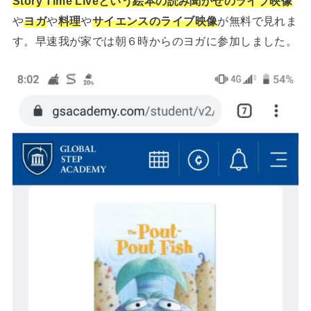
Story Time Liveという絵本の読み聞かせのライブ映像
や
ヨガ
や
料理
や
サイエンスのライブ映像
が無料で見れま
す。早速我が家では朝６時からのヨガに参加しました。