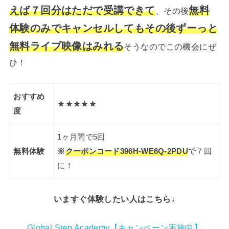
えば７回分はただで受講できて
無料
、その後
体験のみでキャンセルしてもその後ずーっと
無料ライブ映像はみれる
そうなのでこの機会にぜ
ひ！
おすすめ
★★★★★
度
1ヶ月間で5回
無料体験
※
クーポンコード
396H-WE6Q-2PDU
で７回
に！
いますぐ体験したい人はこちら↓
Global Step Academy【キャンペーン実施中】