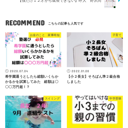
【僕だけ１２才から成長できない】呼人 野沢尚
RECOMMEND
お金のこと 家事時短
子育て
2020.07.04
2022.01.08
希学園通うとしたら総額いくらか
【小２長女】そろばん準２級合格
かるかを試算してみた 総額は〇
しました
〇〇万円超！？
スイミング
中学受験