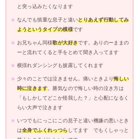
と突っ込みたくなります
なんでも慎重な息子と違い
とりあえず行動してみ
ようというタイプの模様
です
お兄ちゃん同様
歌が大好き
です。ありのーままの
ーと流れてくると手をとめて聞き入ってます
横揺れダンシングも披露してくれます
少々のことでは泣きません。痛いときより
悔しい
時に泣きます
。勝気なので悔しい時の泣き方は
「もしかしてどこか怪我した？」と心配になるく
らい大声で泣きます
いつでもにっこにこの息子と違い機嫌の悪いとき
は
全身でふくれっつら
してます でもくしゃっと