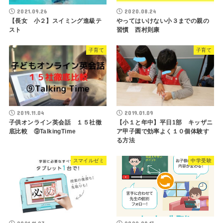
2021.09.26
2020.08.24
【長女 小２】スイミング進級テ
やってはいけない小３までの親の
スト
習慣 西村則康
子育て
子育て
2019.11.04
2019.01.09
子供オンライン英会話 １５社徹
【小１と年中】平日1部 キッザニ
底比較 ⑨TalkingTime
ア甲子園で効率よく１０個体験す
る方法
スマイルゼミ
中学受験