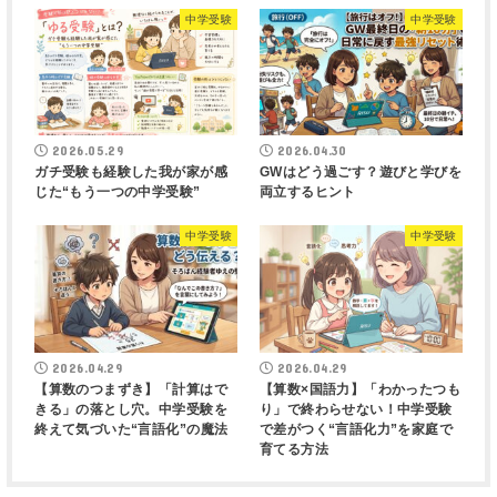
中学受験
中学受験
2026.05.29
2026.04.30
ガチ受験も経験した我が家が感
GWはどう過ごす？遊びと学びを
じた“もう一つの中学受験”
両立するヒント
中学受験
中学受験
2026.04.29
2026.04.29
【算数のつまずき】「計算はで
【算数×国語力】「わかったつも
きる」の落とし穴。中学受験を
り」で終わらせない！中学受験
終えて気づいた“言語化”の魔法
で差がつく“言語化力”を家庭で
育てる方法