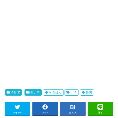
子育て
習い事
そろばん
小４
長男
ツイート
シェア
はてブ
送る