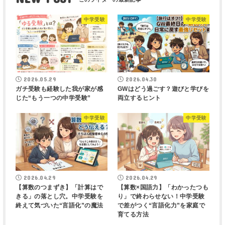
中学受験
中学受験
2026.05.29
2026.04.30
ガチ受験も経験した我が家が感
GWはどう過ごす？遊びと学びを
じた“もう一つの中学受験”
両立するヒント
中学受験
中学受験
2026.04.29
2026.04.29
【算数のつまずき】「計算はで
【算数×国語力】「わかったつも
きる」の落とし穴。中学受験を
り」で終わらせない！中学受験
終えて気づいた“言語化”の魔法
で差がつく“言語化力”を家庭で
育てる方法