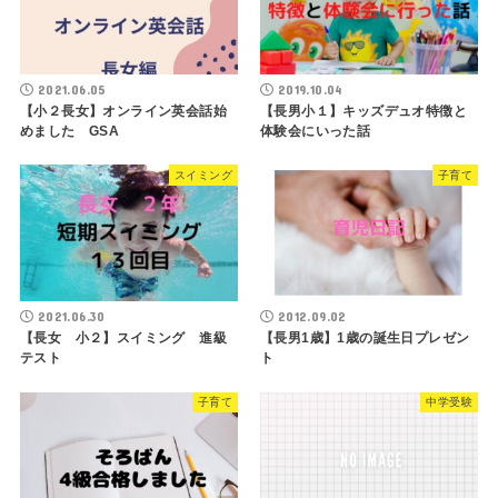
2021.06.05
2019.10.04
【小２長女】オンライン英会話始
【長男小１】キッズデュオ特徴と
めました GSA
体験会にいった話
スイミング
子育て
2021.06.30
2012.09.02
【長女 小２】スイミング 進級
【長男1歳】1歳の誕生日プレゼン
テスト
ト
子育て
中学受験