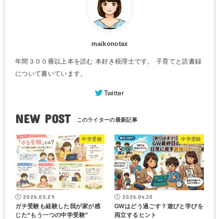
maikonotax
年間３００冊以上本を読む 本好き税理士です。 子育てと読書録
について書いています。
Twitter
NEW POST
中学受験
中学受験
2026.05.29
2026.04.30
ガチ受験も経験した我が家が感
GWはどう過ごす？遊びと学びを
じた“もう一つの中学受験”
両立するヒント