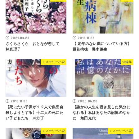
2021.04.25
2018.11.25
さくらさくら おとなが恋して
【 定年のない職についている方】
林真理子
風花病棟 帚木蓬生
ミステリー小説
短編集
2018.11.26
2020.06.20
【死にたい子供が１２人で集団自
【誰かの人生を覗き見した気分に
殺しようとする】十二人の死にた
なれる】私はあなたの記憶のなか
い子どもたち 冲方丁
に 角田光代
ミステリー小説
ミステリー小説