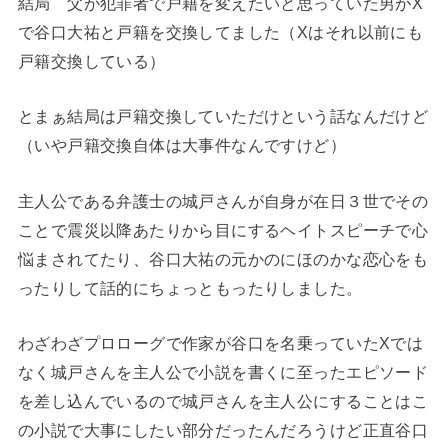
結局 父が犯罪者で戸籍を変えたいと思っていた男がX
で谷口大祐と戸籍を交換してました（Xはそれ以前にも
戸籍交換している）
とまぁ結局は戸籍交換していただけという話なんだけど
（いや戸籍交換自体は大事件なんですけど）
主人公である弁護士の城戸さんが自身が在日３世でその
ことで震災以降あたりから目にするヘイトスピーチで心
悩まされてたり、谷口大祐の元かのにほのかな恋心をも
ったりして話的にちょっともったりしました。
わざわざプロローグで作家が谷口を名乗っていたXでは
なく城戸さんを主人公で小説を書くに至ったエピソード
を差し込んでいるので城戸さんを主人公にすることはこ
の小説で大事にしたい部分だったんだろうけど正直谷口