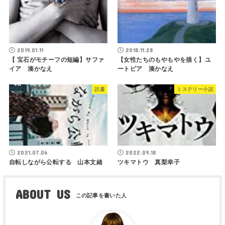
2019.01.11
2018.11.28
【 宝石がモチーフの短編】サファ
【女性たちのもやもやを描く】ユ
イア 湊かなえ
ートピア 湊かなえ
読書
ミステリー小説
2021.07.06
2022.09.18
自転しながら公転する 山本文緒
ツキマトウ 真梨幸子
ABOUT US