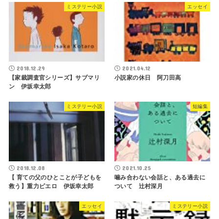
ミステリー小説
エッセイ
2018.12.29
2021.04.12
【家裁調査官シリーズ】サブマリ
小説家の休日 阿刀田高
ン 伊坂幸太郎
ミステリー小説
短編集
2018.12.08
2021.10.25
【 育ての父のひとことが子どもを
噛み合わない会話と、ある過去に
救う】重力ピエロ 伊坂幸太郎
ついて 辻村深月
エッセイ
ミステリー小説