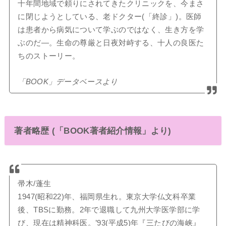
十年間地域で頼りにされてきたクリニックを、今まさ
に閉じようとしている、老ドクター(「終診」)。医師
は患者から病気について学ぶのではなく、生き方を学
ぶのだ―。生命の尊厳と日夜対峙する、十人の良医た
ちのストーリー。
「BOOK」データベースより
著者略歴 (「BOOK著者紹介情報」より)
帚木/蓬生
1947(昭和22)年、福岡県生れ。東京大学仏文科卒業
後、TBSに勤務。2年で退職して九州大学医学部に学
び、現在は精神科医。’93(平成5)年『三たびの海峡』