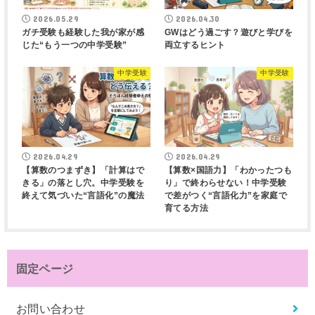
2026.05.29
2026.04.30
ガチ受験も経験した我が家が感
GWはどう過ごす？遊びと学びを
じた“もう一つの中学受験”
両立するヒント
中学受験
中学受験
2026.04.29
2026.04.29
【算数のつまずき】「計算はで
【算数×国語力】「わかったつも
きる」の落とし穴。中学受験を
り」で終わらせない！中学受験
終えて気づいた“言語化”の魔法
で差がつく“言語化力”を家庭で
育てる方法
固定ページ
お問い合わせ