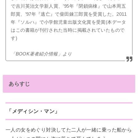
で吉川英治文学新人賞、’95年『閉鎖病棟』で山本周五
郎賞、’97年『逃亡』で柴田錬三郎賞を受賞した。2011
年『ソルハ』で小学館児童出版文化賞を受賞(本データ
はこの書籍が刊行された当時に掲載されていたもので
す)
「BOOK著者紹介情報」より
あらすじ
「メディシン・マン」
一人の女をめぐり対決してた二人が一緒に乗った船から