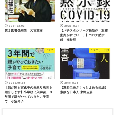
2021.02.02
2020.11.04
第２図書係補佐 又吉直樹
【バチスタシリーズ最新作 政権
批判がすごい…。】コロナ黙示
録 海堂尊
子育て
ミステリー小説
2020.06.25
2018.11.08
【我が家も実践中の先取り教育を
【東野圭吾さくっとよめる短編】
紹介します】小学校に入学後、３
素敵な日本人 東野圭吾
年間で親がやっておきたい子育
て 小室尚子