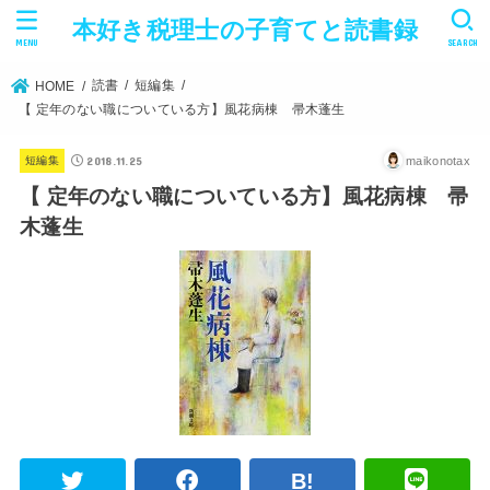
本好き税理士の子育てと読書録
MENU
SEARCH
読書
短編集
HOME
【 定年のない職についている方】風花病棟 帚木蓬生
2018.11.25
maikonotax
短編集
【 定年のない職についている方】風花病棟 帚
木蓬生