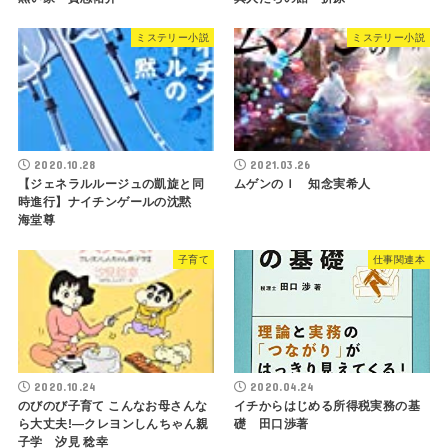
ミステリー小説
ミステリー小説
2020.10.28
2021.03.26
【ジェネラルルージュの凱旋と同
ムゲンのＩ 知念実希人
時進行】ナイチンゲールの沈黙
海堂尊
子育て
仕事関連本
2020.10.24
2020.04.24
のびのび子育て こんなお母さんな
イチからはじめる所得税実務の基
ら大丈夫!―クレヨンしんちゃん親
礎 田口渉著
子学 汐見 稔幸