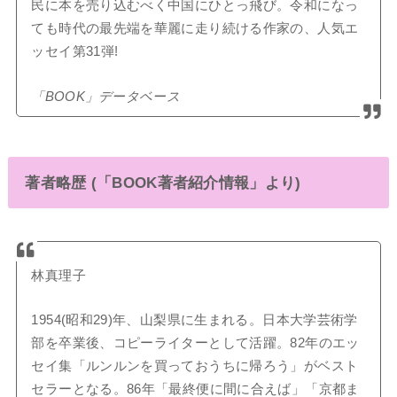
民に本を売り込むべく中国にひとっ飛び。令和になっ
ても時代の最先端を華麗に走り続ける作家の、人気エ
ッセイ第31弾!
「BOOK」データベース
著者略歴 (「BOOK著者紹介情報」より)
林真理子
1954(昭和29)年、山梨県に生まれる。日本大学芸術学
部を卒業後、コピーライターとして活躍。82年のエッ
セイ集「ルンルンを買っておうちに帰ろう」がベスト
セラーとなる。86年「最終便に間に合えば」「京都ま