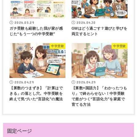
2026.05.29
2026.04.30
ガチ受験も経験した我が家が感
GWはどう過ごす？遊びと学びを
じた“もう一つの中学受験”
両立するヒント
中学受験
中学受験
2026.04.29
2026.04.29
【算数のつまずき】「計算はで
【算数×国語力】「わかったつも
きる」の落とし穴。中学受験を
り」で終わらせない！中学受験
終えて気づいた“言語化”の魔法
で差がつく“言語化力”を家庭で
育てる方法
固定ページ