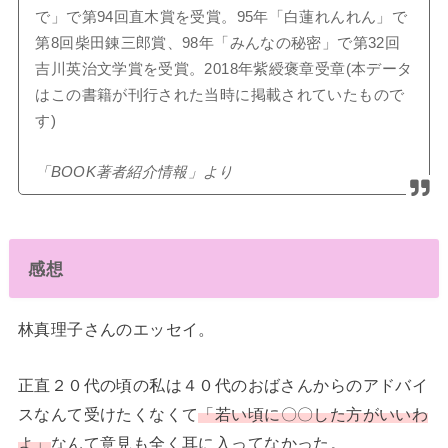
で」で第94回直木賞を受賞。95年「白蓮れんれん」で
第8回柴田錬三郎賞、98年「みんなの秘密」で第32回
吉川英治文学賞を受賞。2018年紫綬褒章受章(本データ
はこの書籍が刊行された当時に掲載されていたもので
す)
「BOOK著者紹介情報」より
感想
林真理子さんのエッセイ。
正直２０代の頃の私は４０代のおばさんからのアドバイ
スなんて受けたくなくて
「若い頃に〇〇した方がいいわ
よ」
なんて意見も全く耳に入ってなかった。