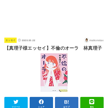
2020.05.22
maikonotax
エッセイ
【真理子様エッセイ】不倫のオーラ 林真理子
ツイート
シェア
はてブ
送る