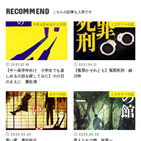
RECOMMEND
子供も読める大人小説
ミステリー小説
2021.03.10
2021.04.13
【中〜高学年向け 小学生でも楽
【冤罪かそれとも】冤罪死刑 緒
しめる小説を探してみた】その日
川怜
のまえに 重松清
ホラー小説
ミステリー小説
2022.05.05
2022.05.22
黒い家 貴志祐介
異人たちの館 折原一