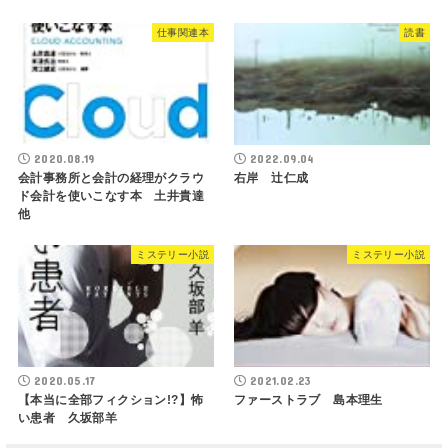
仕事関連本
読書
2020.08.19
2022.09.04
会計事務所と会計の経理がクラウ
右岸 辻仁成
ド会計を使いこなす本 土井貴達
他
ミステリー小説
ミステリー小説
2020.05.17
2021.02.23
【本当に全部フィクション!?】怖
ファーストラブ 島本理生
い患者 久坂部羊