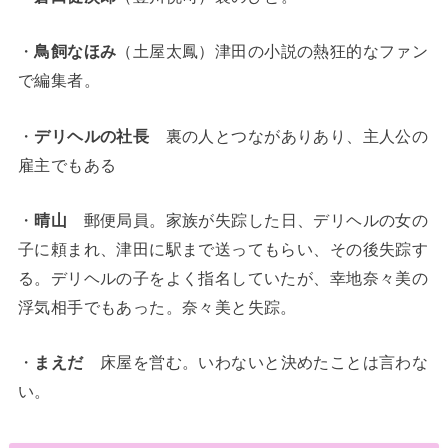
・
鳥飼なほみ
（土屋太鳳）津田の小説の熱狂的なファン
で編集者。
・
デリヘルの社長
裏の人とつながありあり、主人公の
雇主でもある
・
晴山
郵便局員。家族が失踪した日、デリヘルの女の
子に頼まれ、津田に駅まで送ってもらい、その後失踪す
る。デリヘルの子をよく指名していたが、幸地奈々美の
浮気相手でもあった。奈々美と失踪。
・
まえだ
床屋を営む。いわないと決めたことは言わな
い。