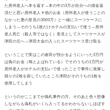
た房州老人へ本を返す→本の中の3万が自分への借金返
済だと思い房州老人￥他のお金（房州老人が使うことの
なかった妻の形見の3000万）と一緒にスーツケースに
しまう→そのうち1枚だけホテルの支払いで使う→房州
老人死亡（殺人等ではなく）形見としてスーツケースが
津田の元へ→津田大金の入ったスーツケース受け取る
ということで実はこの倉田が預かるようにいった3万円
は偽のお金（鳩とよばれている）でそのうちの1万円が
房州老人がホテルの支払いで使ったことで事件に発展し
残りの2枚を探していたところ津田がそのうちの1枚を
使用してしまう
というのがここまでが偽札事件の方。そのあと色々想像
しながらも偽札がいくら入ってるかわからないしほぼす