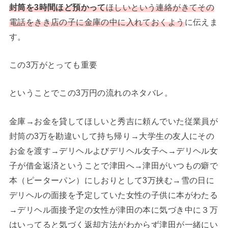
封筒を3時間ほど預かって
ほしいという連絡がきてその
電話をきき店の子に金庫の中に入れておくよう
に伝えま
す。
この3万がとっても重要
ということでこの3万円の流れのネタバレ。
金庫→お金を貸してほしいと秀吉に頼んでいた従業員が
封筒の3万を勘違いして持ち帰り→大学生の友人にその
お金を渡す→デリヘルよびデリヘル女子へ→デリヘル女
子が借金返済ということで津田へ→津田がいつもの癖で
本（ピーターパン）にしおりとして3万挟む→雪の日に
デリヘルの面接を予定していた女性の子供に本がわたる
→デリヘル面接予定の女性が津田の本に気づき中に３万
はいってると気づく返却方法がわからず津田が一緒にい