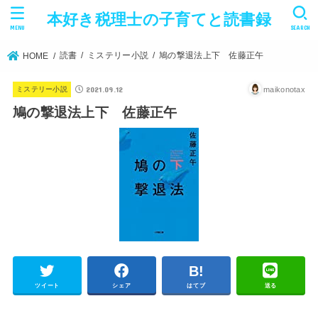
本好き税理士の子育てと読書録
MENU
SEARCH
読書
ミステリー小説
鳩の撃退法上下 佐藤正午
HOME
2021.09.12
maikonotax
ミステリー小説
鳩の撃退法上下 佐藤正午
ツイート
シェア
はてブ
送る