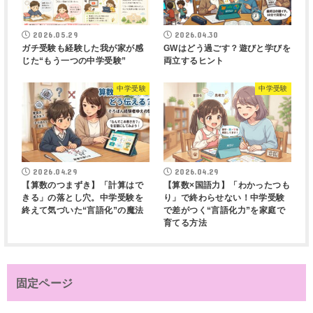
2026.05.29
2026.04.30
ガチ受験も経験した我が家が感
GWはどう過ごす？遊びと学びを
じた“もう一つの中学受験”
両立するヒント
中学受験
中学受験
2026.04.29
2026.04.29
【算数のつまずき】「計算はで
【算数×国語力】「わかったつも
きる」の落とし穴。中学受験を
り」で終わらせない！中学受験
終えて気づいた“言語化”の魔法
で差がつく“言語化力”を家庭で
育てる方法
固定ページ