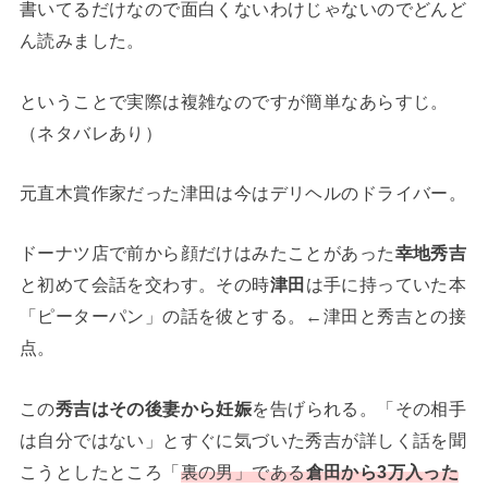
書いてるだけなので面白くないわけじゃないのでどんど
ん読みました。
ということで実際は複雑なのですが簡単なあらすじ。
（ネタバレあり）
元直木賞作家だった津田は今はデリヘルのドライバー。
ドーナツ店で前から顔だけはみたことがあった
幸地秀吉
と初めて会話を交わす。その時
津田
は手に持っていた本
「ピーターパン」の話を彼とする。←津田と秀吉との接
点。
この
秀吉はその後妻から妊娠
を告げられる。「その相手
は自分ではない」とすぐに気づいた秀吉が詳しく話を聞
こうとしたところ「
裏の男」である
倉田から3万入った