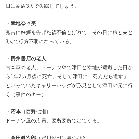
日に家族3人で失踪してしまう。
・
幸地奈々美
秀吉に妊娠を告げた後不倫とばれて、その日に娘と夫と
3人で行方不明になっている。
・
房州書店の老人
古本屋の老人。ドーナツやで津田と幸地が遭遇した日か
ら1年2カ月後に死亡。そして津田に「死んだら返す」
といっていたキャリーバッグが形見として津田の元に行
く（事件のキー）
・
沼本
（西野七瀬）
ドーナツ屋の店員。要所要所で出てくる。
・
倉田健次郎
（豊川悦司）裏のひと。