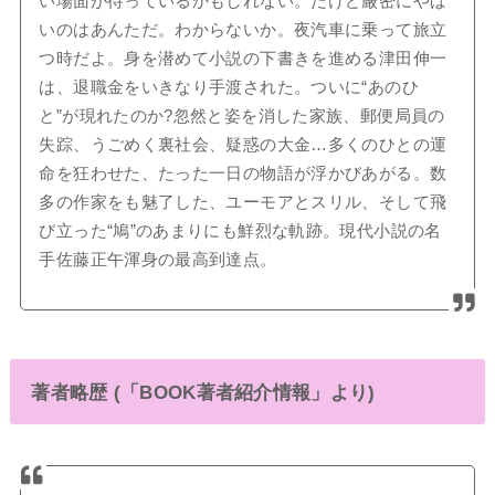
い場面が待っているかもしれない。だけど厳密にやば
いのはあんただ。わからないか。夜汽車に乗って旅立
つ時だよ。身を潜めて小説の下書きを進める津田伸一
は、退職金をいきなり手渡された。ついに“あのひ
と”が現れたのか?忽然と姿を消した家族、郵便局員の
失踪、うごめく裏社会、疑惑の大金…多くのひとの運
命を狂わせた、たった一日の物語が浮かびあがる。数
多の作家をも魅了した、ユーモアとスリル、そして飛
び立った“鳩”のあまりにも鮮烈な軌跡。現代小説の名
手佐藤正午渾身の最高到達点。
著者略歴 (「BOOK著者紹介情報」より)