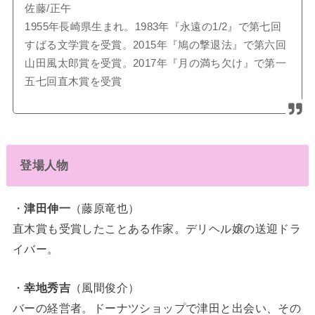
佐藤/正午
1955年長崎県生まれ。1983年『永遠の1/2』で第七回
すばる文学賞を受賞。2015年『鳩の撃退法』で第六回
山田風太郎賞を受賞。2017年『月の満ち欠け』で第一
五七回直木賞を受賞
登場人物
・
津田伸一
（藤原竜也）
直木賞も受賞したことある作家。デリヘル嬢の送迎ドラ
イバー。
・
幸地秀吉
（風間俊介）
バーの経営者。ドーナツショップで津田と出会い、その