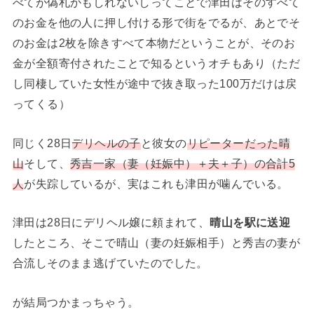
べてが偽札かもしれないしってことで津田はそのすべて
のお金を他の人に押し付ける形で街をでるが、あとでそ
のお金は2枚を除きすべて本物だということが、そのお
金が全額寄付されたことで知るというオチもあり（ただ
し同棲していた女性が途中で抜き取った100万だけは戻
ってくる）
同じく28日
デリヘルの子
と彼女の
リピーターだった晴
山
そして、
秀吉一家（妻（妊娠中）＋夫＋子）の合計5
人
が失踪しているが、実はこれも津田が噛んでいる。
津田は28日にデリヘル嬢に頼まれて、
晴山を駅に送迎
したところ、そこで晴山（妻の妊娠相手）と秀吉の妻が
合流しそのまま逃げていたのでした。
が結局つかまっちゃう。