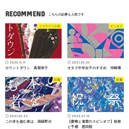
RECOMMEND
ミステリー小説
エッセイ
2020.11.17
2021.02.04
カウントダウン 真梨幸子
オタク中年女子のすすめ 河崎環
読書
読書
2021.02.24
2020.07.15
この本を盗む者は 深緑野分
【蜜蜂と遠雷のスピンオフ】祝祭
と予感 恩田陸