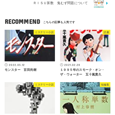
ＲＩＳＵ算数 鬼むず問題について
RECOMMEND
ミステリー小説
読書
2022.05.12
2021.02.28
モンスター 百田尚樹
１９９５年のスモーク・オン・
ザ・ウォーター 五十嵐貴久
ミステリー小説
短編集