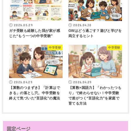
2026.05.29
2026.04.30
ガチ受験も経験した我が家が感
GWはどう過ごす？遊びと学びを
じた“もう一つの中学受験”
両立するヒント
中学受験
中学受験
2026.04.29
2026.04.29
【算数のつまずき】「計算はで
【算数×国語力】「わかったつも
きる」の落とし穴。中学受験を
り」で終わらせない！中学受験
終えて気づいた“言語化”の魔法
で差がつく“言語化力”を家庭で
育てる方法
固定ページ