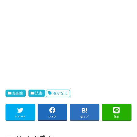
短編集
読書
湊かなえ
ツイート
シェア
はてブ
送る