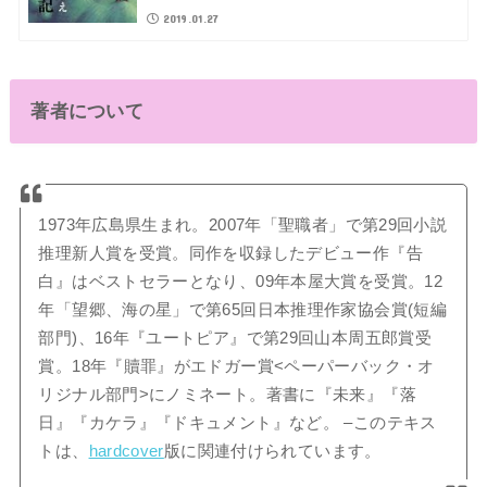
2019.01.27
著者について
1973年広島県生まれ。2007年「聖職者」で第29回小説
推理新人賞を受賞。同作を収録したデビュー作『告
白』はベストセラーとなり、09年本屋大賞を受賞。12
年「望郷、海の星」で第65回日本推理作家協会賞(短編
部門)、16年『ユートピア』で第29回山本周五郎賞受
賞。18年『贖罪』がエドガー賞<ペーパーバック・オ
リジナル部門>にノミネート。著書に『未来』『落
日』『カケラ』『ドキュメント』など。 –このテキス
トは、
hardcover
版に関連付けられています。