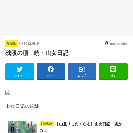
2022.06.14
maikonotax
短編集
残照の頂 続・山女日記
ツイート
シェア
はてブ
送る
山女日記の続編
【山登りしたくなる】山女日記 湊か
なえ