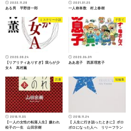
2022.11.28
2021.01.25
ある男 平野啓一郎
一人称単数 村上春樹
ミステリー小説
子育て
2020.08.24
2020.06.09
【リアリティありすぎ】我らが少
ああ息子 西原理恵子
女Ａ 高村薫
読書
短編集
2018.11.05
2018.11.24
【一人の女性の転落人生】嫌われ
【 人生に行き詰ったときに】ボロ
松子の一生 山田宗樹
ボロになった人へ リリーフラン