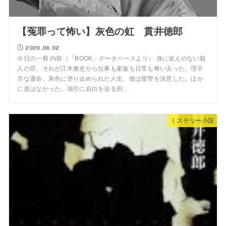
【冤罪って怖い】灰色の虹 貫井徳郎
2020.08.02
今日の一冊 内容（「BOOK」データベースより） 身に覚えのない殺
人の罪。それが江木雅史から仕事も家族も日常も奪い去った。理不
尽な運命、灰色に塗り込められた人生。彼は復讐を決意した。ほか
に道はなかった。強引に自白を迫る刑...
ミステリー小説