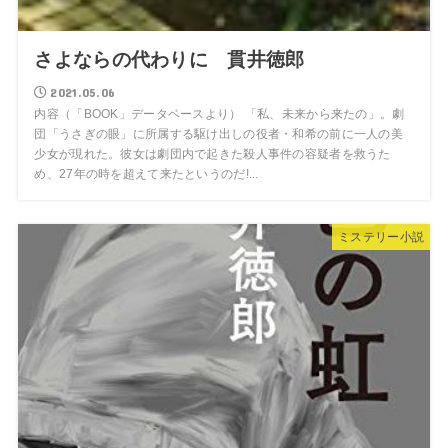
さよならの代わりに 貫井徳郎
2021.05.06
内容（「BOOK」データベースより） 「私、未来から来たの」。劇
団「うさぎの眼」に所属する駆け出しの役者・和希の前に一人の美
少女が現れた。彼女は劇団内で起きた殺人事件の容疑者を救うた
め、27年の時を超えて来たというのだ!...
ミステリー小説