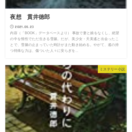
夜想 貫井徳郎
2021.05.23
内容（「BOOK」データベースより） 事故で妻と娘をなくし、絶望
の中を惰性でただ生きる雪籐。だが、美少女・天美遙と出会ったこ
とで、雪籐の止まっていた時計がまた動き始める。やがて、遙の持
つ特殊な力は、傷ついた人々に安らぎを...
ミステリー小説