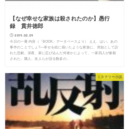
【なぜ幸せな家族は殺されたのか】愚行
録 貫井徳郎
2019.02.09
今日の一冊 内容（「BOOK」データベースより） ええ、はい。あの
事件のことでしょ?―幸せを絵に描いたような家族に、突如として訪
れた悲劇。深夜、家に忍び込んだ何者かによって、一家四人が惨殺
された。隣人、友人らが語る数多の...
ミステリー小説