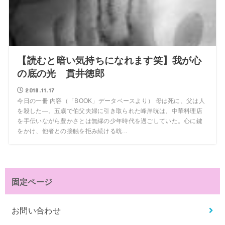
【読むと暗い気持ちになれます笑】我が心
の底の光 貫井徳郎
2018.11.17
今日の一冊 内容（「BOOK」データベースより） 母は死に、父は人
を殺した―。五歳で伯父夫婦に引き取られた峰岸晄は、中華料理店
を手伝いながら豊かさとは無縁の少年時代を過ごしていた。心に鍵
をかけ、他者との接触を拒み続ける晄...
固定ページ
お問い合わせ