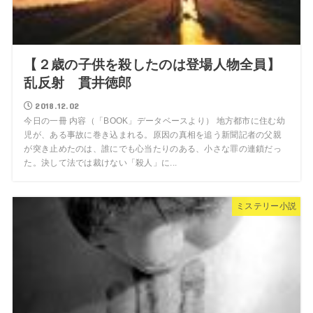
【２歳の子供を殺したのは登場人物全員】
乱反射 貫井徳郎
2018.12.02
今日の一冊 内容（「BOOK」データベースより） 地方都市に住む幼
児が、ある事故に巻き込まれる。原因の真相を追う新聞記者の父親
が突き止めたのは、誰にでも心当たりのある、小さな罪の連鎖だっ
た。決して法では裁けない「殺人」に...
ミステリー小説