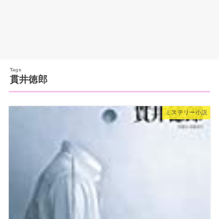
貫井徳郎
ミステリー小説