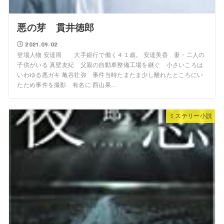
悪の芽 貫井徳郎
2021.09.02
登場人物 安達周 大手銀行で働く４１歳。 安達美香 妻・二人の
子供がいる 真壁友紀 父親の自動車整備工場を継ぐ 小さいころは
いわゆる悪ガキ 亀谷壮弥 事件当時たまたま少し離れたところにい
たため事件を撮影 有名に 西山果...
ミステリー小説