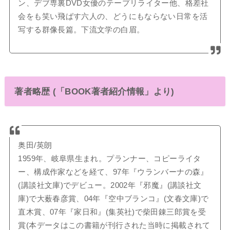
ン、デブ専裏DVD女優のテープリライター他、格差社
会をも笑い飛ばす六人の、どうにもならない日常を活
写する群像長篇。下流文学の白眉。
著者略歴 (「BOOK著者紹介情報」より)
奥田/英朗
1959年、岐阜県生まれ。プランナー、コピーライタ
ー、構成作家などを経て、97年『ウランバーナの森』
(講談社文庫)でデビュー。2002年『邪魔』(講談社文
庫)で大薮春彦賞、04年『空中ブランコ』(文春文庫)で
直木賞、07年『家日和』(集英社)で柴田錬三郎賞を受
賞(本データはこの書籍が刊行された当時に掲載されて