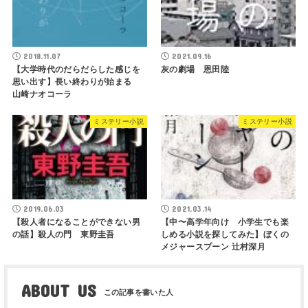
2018.11.07
2021.09.16
【大学時代のだらだらした感じを
灰の劇場 恩田陸
思い出す】長い終わりが始まる
山崎ナオコーラ
ミステリー小説
ミステリー小説
2019.06.03
2021.03.14
【殺人者になることができない男
【中〜高学年向け 小学生でも楽
の話】殺人の門 東野圭吾
しめる小説を探してみた】ぼくの
メジャースプーン 辻村深月
ABOUT US