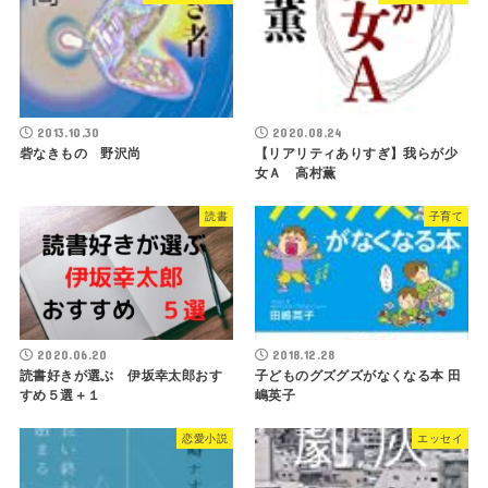
2013.10.30
2020.08.24
砦なきもの 野沢尚
【リアリティありすぎ】我らが少
女Ａ 高村薫
読書
子育て
2020.06.20
2018.12.28
読書好きが選ぶ 伊坂幸太郎おす
子どものグズグズがなくなる本 田
すめ５選＋１
嶋英子
恋愛小説
エッセイ