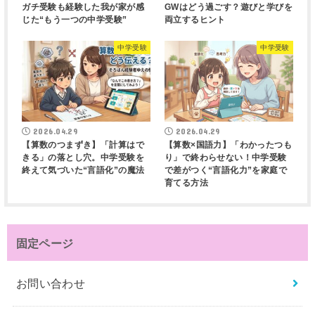
ガチ受験も経験した我が家が感
GWはどう過ごす？遊びと学びを
じた“もう一つの中学受験”
両立するヒント
中学受験
中学受験
2026.04.29
2026.04.29
【算数のつまずき】「計算はで
【算数×国語力】「わかったつも
きる」の落とし穴。中学受験を
り」で終わらせない！中学受験
終えて気づいた“言語化”の魔法
で差がつく“言語化力”を家庭で
育てる方法
固定ページ
お問い合わせ