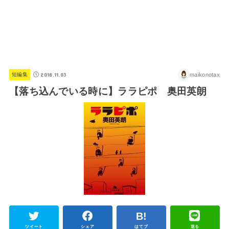
2018.11.03
maikonotax
短編集
【落ち込んでいる時に】ララピポ 奥田英朗
ツイート
シェア
はてブ
送る