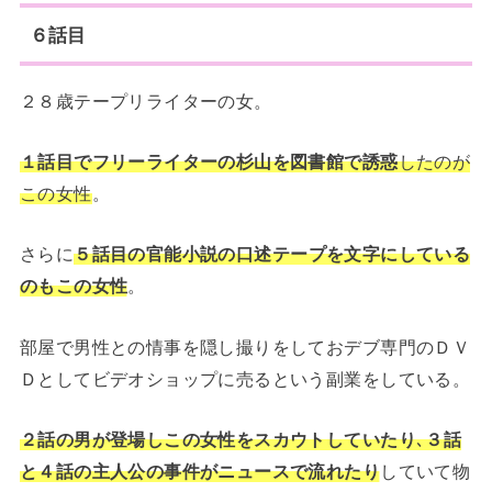
６話目
２８歳テープリライターの女。
１話目でフリーライターの杉山を図書館で誘惑
したのが
この女性
。
さらに
５話目の官能小説の口述テープを文字にしている
のもこの女性
。
部屋で男性との情事を隠し撮りをしておデブ専門のＤＶ
Ｄとしてビデオショップに売るという副業をしている。
２話の男が登場しこの女性をスカウトしていたり
､
３話
と４話の主人公の事件がニュースで流れたり
していて物