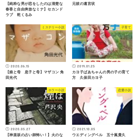
【純粋な男が恋をしたのは清楚な
元彼の遺言状
春香と自由奔放なミナ】セカンド
ラブ 乾くるみ
ミステリー小説
子育て
2020.06.15
2019.01.25
【娘と母 息子と母】マザコン 角
カヨ子ばあちゃんの男の子の育て
田光代
方 久保田カヨ子
ホラー小説
恋愛小説
2020.05.27
2021.10.05
【神楽坂の占い師怖い！】火のな
ウエディングベル 五十嵐貴久