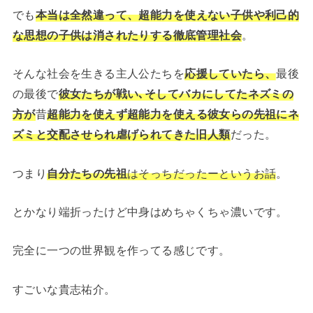
でも
本当は全然違って、超能力を使えない子供や利己的
な思想の子供は消されたりする徹底管理社会
。
そんな社会を生きる主人公たちを
応援していたら、
最後
の最後で
彼女たちが戦い､そしてバカにしてたネズミの
方が
昔
超能力を使えず超能力を使える彼女らの先祖にネ
ズミと交配させられ虐げられてきた旧人類
だった。
つまり
自分たちの先祖
はそっちだったーというお話
。
とかなり端折ったけど中身はめちゃくちゃ濃いです。
完全に一つの世界観を作ってる感じです。
すごいな貴志祐介。