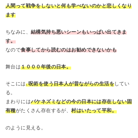
人間って戦争をしないと何も学べないのかと悲しくなり
ます
ちなみに、
結構気持ち悪いシーンもいっぱい出てきま
す。
なので
食事してから読むのはお勧めできないかも
舞台は
１０００年後の日本。
そこには
､
呪術を使う日本人が昔ながらの生活を
してい
る。
まわりには
バケネズミなどの今の日本には存在しない固
有種
がたくさん存在するが、
村はいたって平和。
のように見える。