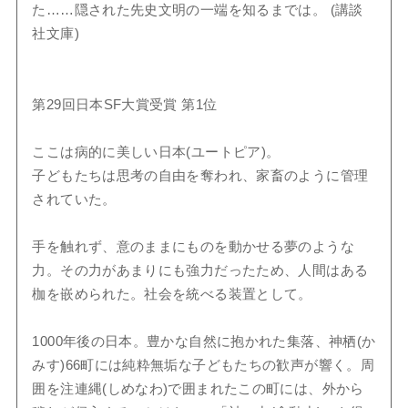
た……隠された先史文明の一端を知るまでは。 (講談
社文庫)
第29回日本SF大賞受賞 第1位
ここは病的に美しい日本(ユートピア)。
子どもたちは思考の自由を奪われ、家畜のように管理
されていた。
手を触れず、意のままにものを動かせる夢のような
力。その力があまりにも強力だったため、人間はある
枷を嵌められた。社会を統べる装置として。
1000年後の日本。豊かな自然に抱かれた集落、神栖(か
みす)66町には純粋無垢な子どもたちの歓声が響く。周
囲を注連縄(しめなわ)で囲まれたこの町には、外から