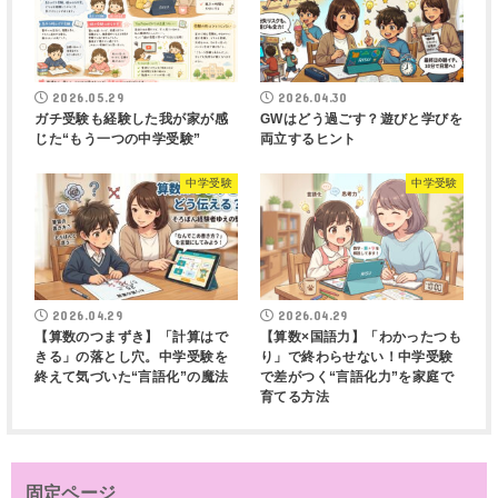
2026.05.29
2026.04.30
ガチ受験も経験した我が家が感
GWはどう過ごす？遊びと学びを
じた“もう一つの中学受験”
両立するヒント
中学受験
中学受験
2026.04.29
2026.04.29
【算数のつまずき】「計算はで
【算数×国語力】「わかったつも
きる」の落とし穴。中学受験を
り」で終わらせない！中学受験
終えて気づいた“言語化”の魔法
で差がつく“言語化力”を家庭で
育てる方法
固定ページ