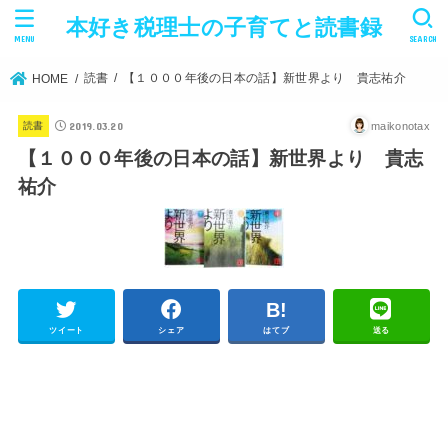
本好き税理士の子育てと読書録
MENU
SEARCH
読書
【１０００年後の日本の話】新世界より 貴志祐介
HOME
2019.03.20
maikonotax
読書
【１０００年後の日本の話】新世界より 貴志
祐介
ツイート
シェア
はてブ
送る