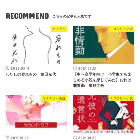
RECOMMEND
エッセイ
ミステリー小説
2022.03.19
2021.03.13
わたしの容れもの 角田光代
【中〜高学年向け 小学生でも楽
しめる小説を探してみた】おれは
非常勤 東野圭吾
ミステリー小説
ミステリー小説
2019.01.22
2021.10.24