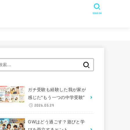
SEARCH
検
索:
ガチ受験も経験した我が家が
感じた“もう一つの中学受験”
2026.05.29
GWはどう過ごす？遊びと学
びを両立するヒント