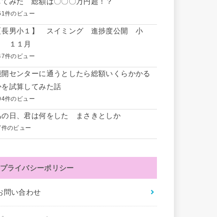
してみた 総額は〇〇〇万円超！？
61件のビュー
【長男小１】 スイミング 進捗度公開 小
１ １１月
47件のビュー
能開センターに通うとしたら総額いくらかかる
かを試算してみた話
04件のビュー
あの日、君は何をした まさきとしか
7件のビュー
プライバシーポリシー
お問い合わせ