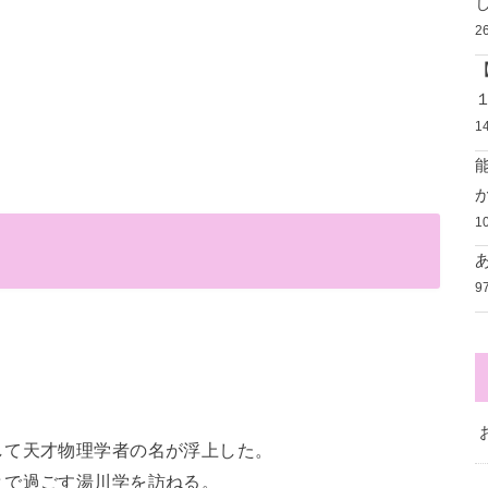
2
1
1
9
して天才物理学者の名が浮上した。
とで過ごす湯川学を訪ねる。