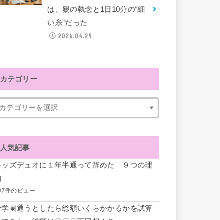
は、親の執念と1日10分の“細
い糸”だった
2026.04.29
カテゴリー
人気記事
キッズデュオに１年半通って辞めた ９つの理
由
07件のビュー
希学園通うとしたら総額いくらかかるかを試算