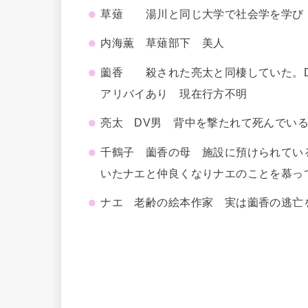
草薙 湯川と同じ大学で社会学を学び
内海薫 草薙部下 美人
薗香 殺された亮太と同棲していた。D
アリバイあり 現在行方不明
亮太 DV男 背中を撃たれて死んでい
千鶴子 薗香の母 施設に預けられてい
いたナエと仲良くなりナエのことを慕っ
ナエ 老齢の絵本作家 実は薗香の逃亡