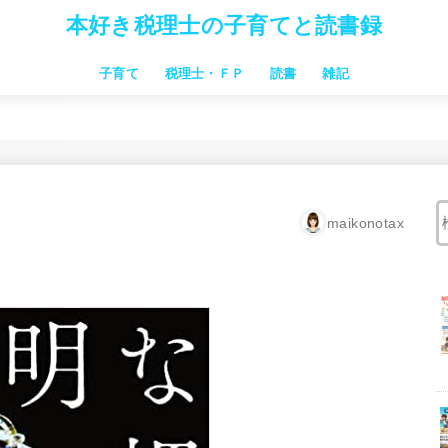
本好き税理士の子育てと読書録
子育て
税理士・ＦＰ
読書
雑記
習い事
子連れ旅行・お出かけ
お金のこと 家事時短
子供向け絵本
子育本
中学受験
仕事関連本
税理士試験
maikonotax