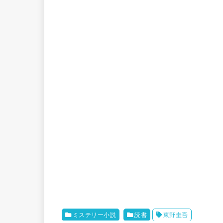
ミステリー小説
読書
東野圭吾