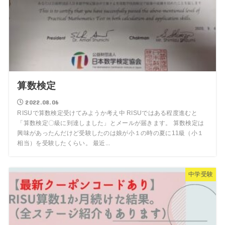
算数検定
2022.08.06
RISUで算数検定受けてみようか考え中 RISUではある程度進むと
「算数検定〇級に到達しました」とメールが届きます。 算数検定は
興味があったんだけど受験したのは娘が小１の時の夏に11級（小１
相当）を受験したくらい。 最近...
中学受験