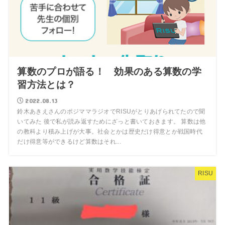
算数のプロが語る！ 効果のある算数の学
習方法とは？
2022.08.13
鈴木あきえさんのポジママラジオでRISUがとりあげられてたので聞
いてみた 後で私が読み返すためにざっと書いておきます。 算数は他
の教科より積み上げが大事。社会とかは歴史だけ得意とか戦国時代
だけ得意等ができるけど算数はそれ...
RISU