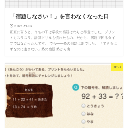
「宿題しなさい！」を言わなくなった日
2025.11.06
正直に言うと、うちの子は学校の宿題はわりと得意でした。プリン
トもスラスラ。計算ドリルも慣れたもの。だから、宿題で困るタイ
プではなかったんです。 でも——塾の宿題は別でした。 「できるは
ずなのに進まない」塾の宿題 塾から出...
RISU