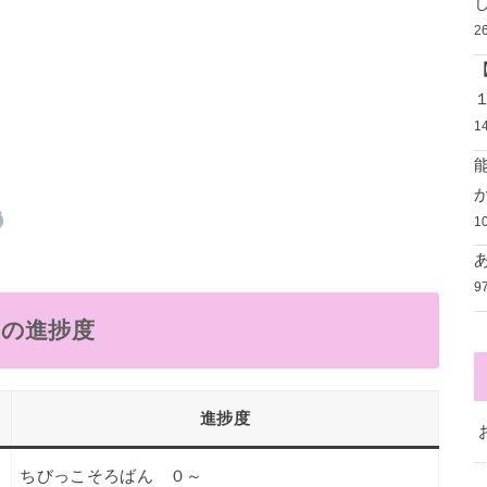
2
1
1
9
んの進捗度
進捗度
ちびっこそろばん ０～