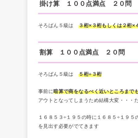
掛け算 １００点満点 ２０問
そろばん５級は
３桁×３桁もしくは２桁×
割算 １００点満点 ２０問
そろばん５級は
５桁÷３桁
事前に
暗算で商をなるべく近いところまで
アウトとなってしまうため結構大変・・・
１６８５３÷１９５の時に１６８５÷１９５
を見出す必要がでてきます