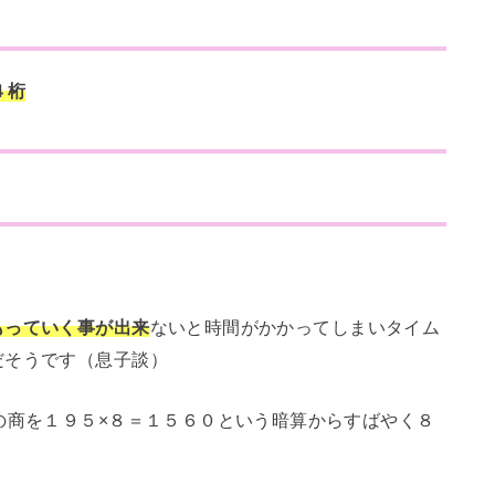
４桁
もっていく事が出来
ないと時間がかかってしまいタイム
だそうです（息子談）
の商を１９５×８＝１５６０という暗算からすばやく８