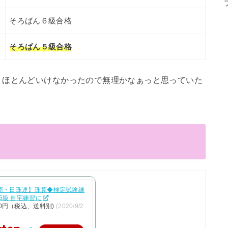
そろばん６級合格
そろばん５級合格
りほとんどいけなかったので無理かなぁっと思っていた
【日商・日珠連】珠算◆検定試験練
5級 自宅練習に
0円（税込、送料別)
(2020/9/2