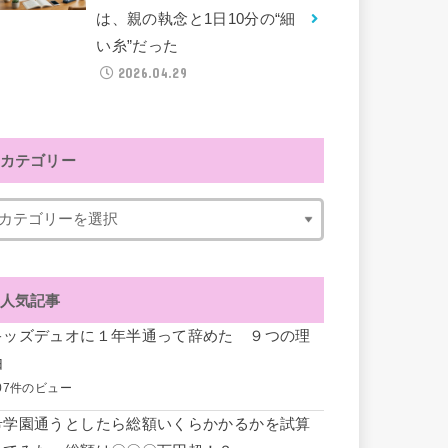
は、親の執念と1日10分の“細
い糸”だった
2026.04.29
カテゴリー
人気記事
キッズデュオに１年半通って辞めた ９つの理
由
07件のビュー
希学園通うとしたら総額いくらかかるかを試算