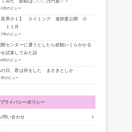
してみた 総額は〇〇〇万円超！？
61件のビュー
【長男小１】 スイミング 進捗度公開 小
１ １１月
47件のビュー
能開センターに通うとしたら総額いくらかかる
かを試算してみた話
04件のビュー
あの日、君は何をした まさきとしか
7件のビュー
プライバシーポリシー
お問い合わせ