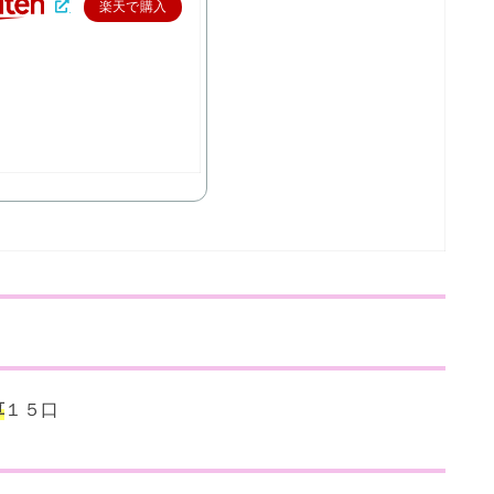
楽天で購入
問
算
１５口