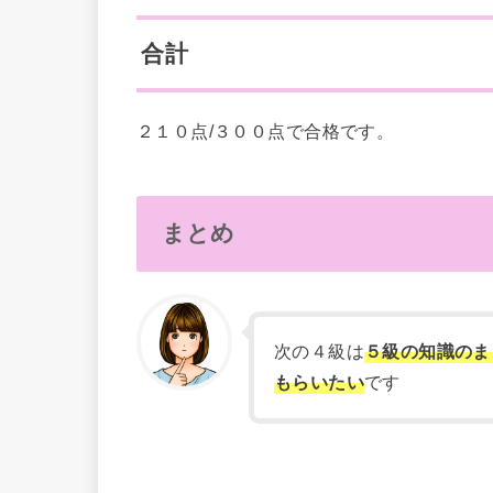
合計
２１０点/３００点で合格です。
まとめ
次の４級は
５級の知識のま
もらいたい
です