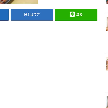
はてブ
送る