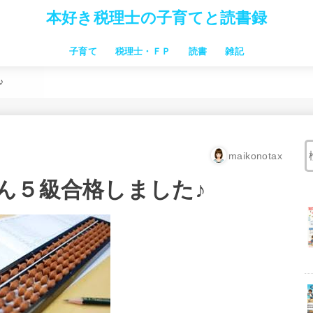
本好き税理士の子育てと読書録
子育て
税理士・ＦＰ
読書
雑記
習い事
子連れ旅行・お出かけ
お金のこと 家事時短
子供向け絵本
子育本
中学受験
仕事関連本
税理士試験
♪
maikonotax
ん５級合格しました♪