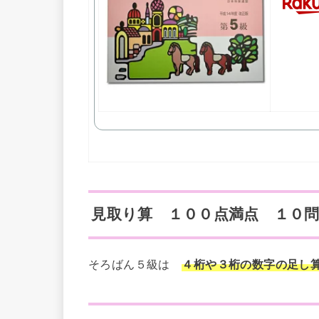
見取り算 １００点満点 １０
そろばん５級は
４桁や３桁の数字の足し