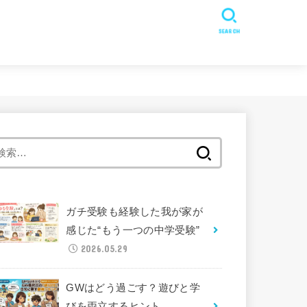
SEARCH
検
索:
ガチ受験も経験した我が家が
感じた“もう一つの中学受験”
2026.05.29
GWはどう過ごす？遊びと学
びを両立するヒント