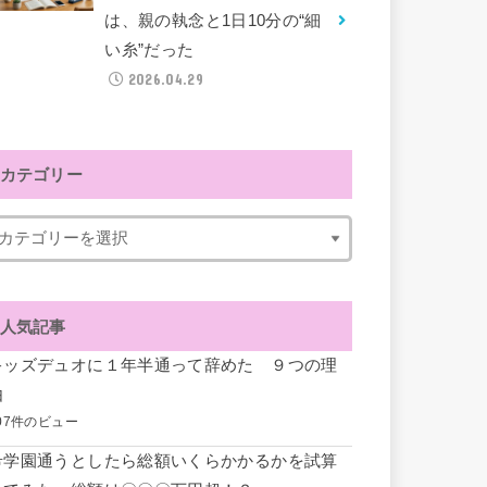
は、親の執念と1日10分の“細
い糸”だった
2026.04.29
カテゴリー
人気記事
キッズデュオに１年半通って辞めた ９つの理
由
07件のビュー
希学園通うとしたら総額いくらかかるかを試算