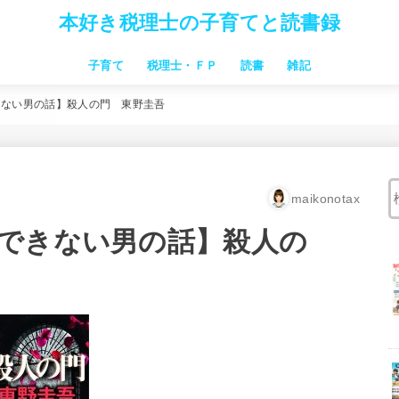
本好き税理士の子育てと読書録
子育て
税理士・ＦＰ
読書
雑記
習い事
子連れ旅行・お出かけ
お金のこと 家事時短
子供向け絵本
子育本
中学受験
仕事関連本
税理士試験
きない男の話】殺人の門 東野圭吾
maikonotax
できない男の話】殺人の