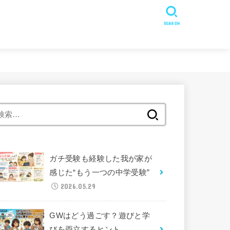
SEARCH
検
索:
ガチ受験も経験した我が家が
感じた“もう一つの中学受験”
2026.05.29
GWはどう過ごす？遊びと学
びを両立するヒント