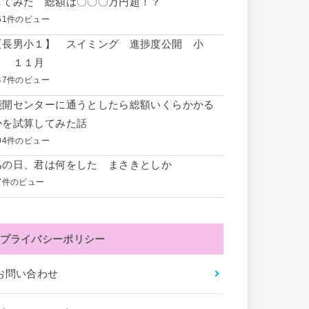
してみた 総額は〇〇〇万円超！？
61件のビュー
【長男小１】 スイミング 進捗度公開 小
１ １１月
47件のビュー
能開センターに通うとしたら総額いくらかかる
かを試算してみた話
04件のビュー
あの日、君は何をした まさきとしか
7件のビュー
プライバシーポリシー
お問い合わせ