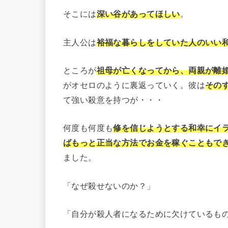
そこには
深い谷があってほしい
。
主人公は
裕福な暮らしをしていた人のいい
ところが
祖母が亡くなってから、両親が離
がオセロのように裏返っていく。彼は
その
て強い殺意を持つが・・・
何度も何度も
修を信じようとする和幸にイ
ばもっと正当な方法でお金を稼ぐこともで
ました。
「なぜ殺せないのか？」
「自分が殺人者になるために欠けているも