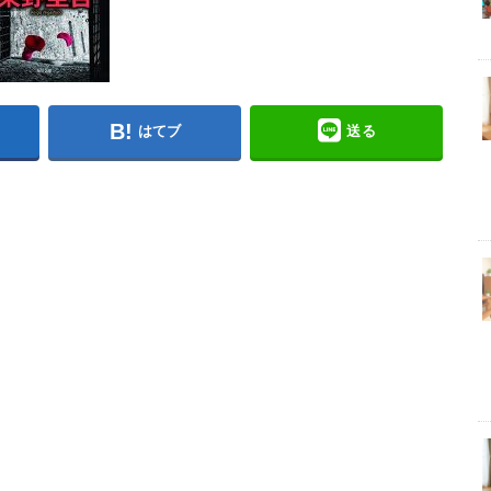
はてブ
送る