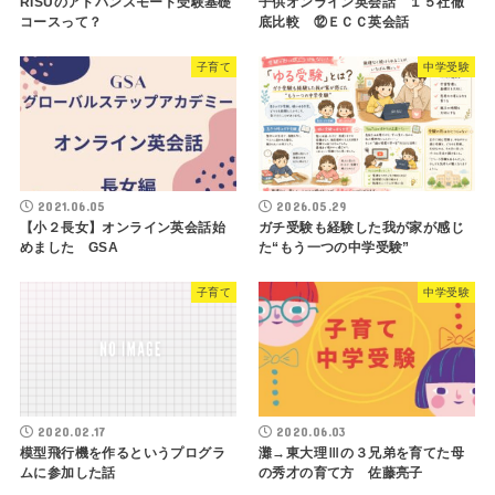
RISUのアドバンスモード受験基礎
子供オンライン英会話 １５社徹
コースって？
底比較 ⑫ＥＣＣ英会話
子育て
中学受験
2021.06.05
2026.05.29
【小２長女】オンライン英会話始
ガチ受験も経験した我が家が感じ
めました GSA
た“もう一つの中学受験”
子育て
中学受験
2020.02.17
2020.06.03
模型飛行機を作るというプログラ
灘→東大理Ⅲの３兄弟を育てた母
ムに参加した話
の秀才の育て方 佐藤亮子