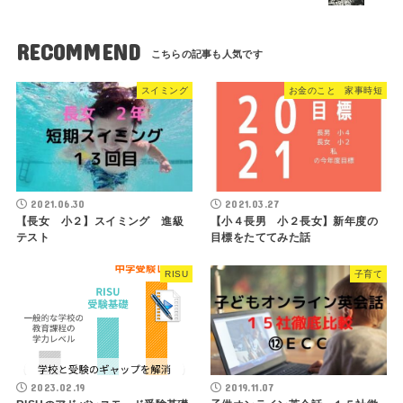
RECOMMEND
スイミング
お金のこと 家事時短
2021.06.30
2021.03.27
【長女 小２】スイミング 進級
【小４長男 小２長女】新年度の
テスト
目標をたててみた話
RISU
子育て
2023.02.19
2019.11.07