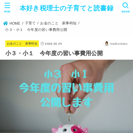
本好き税理士の子育てと読書録
MENU
SEARCH
子育て
お金のこと 家事時短
HOME
小３・小１ 今年度の習い事費用公開
2020.05.29
maikonotax
お金のこと 家事時短
小３・小１ 今年度の習い事費用公開