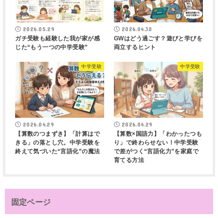
2026.05.29
2026.04.30
ガチ受験も経験した我が家が感
GWはどう過ごす？遊びと学びを
じた“もう一つの中学受験”
両立するヒント
中学受験
中学受験
2026.04.29
2026.04.29
【算数のつまずき】「計算はで
【算数×国語力】「わかったつも
きる」の落とし穴。中学受験を
り」で終わらせない！中学受験
終えて気づいた“言語化”の魔法
で差がつく“言語化力”を家庭で
育てる方法
固定ページ