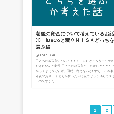
老後の資金について考えているお
① iDeCoと積立ＮＩＳＡどっち
選ぶ編
2020.11.01
子どもの教育費についてももちろんだけどもう一つ考え
おきたいのが老後 子どもの教育費がこれからどんどん
がってきそうですが、同時に考えないといけないのが私
老後の資金。 子どもが育ったら時点でぽっくり死ねれ
いのですがそ...
1
2