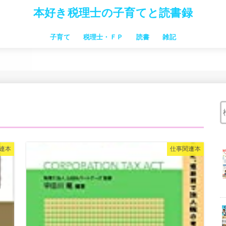
本好き税理士の子育てと読書録
子育て
税理士・ＦＰ
読書
雑記
習い事
子連れ旅行・お出かけ
お金のこと 家事時短
子供向け絵本
子育本
中学受験
仕事関連本
税理士試験
連本
仕事関連本