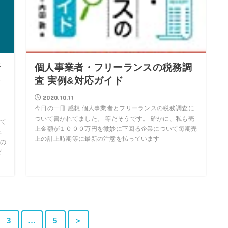
話
個人事業者・フリーランスの税務調
を
査 実例&対応ガイド
2020.10.11
今日の一冊 感想 個人事業者とフリーランスの税務調査に
ついて書かれてました。 等だそうです。 確かに、私も売
て
上金額が１０００万円を微妙に下回る企業について毎期売
上
上の計上時期等に最新の注意を払っています
の
...
ば
3
…
5
＞