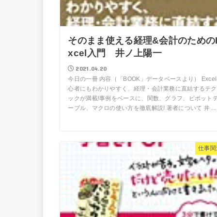
そのまま使える経理&会計のための
xcel入門 井ノ上陽一
2021.04.20
今日の一冊 内容（「BOOK」データベースより） Exce
心者にもわかりやすく、経理・会計業務に直結するテク
ックが満載!事例をベースに、関数、グラフ、ピボット
ーブル、マクロの使い方を徹底解説! 著者について 井 ...
仕事関