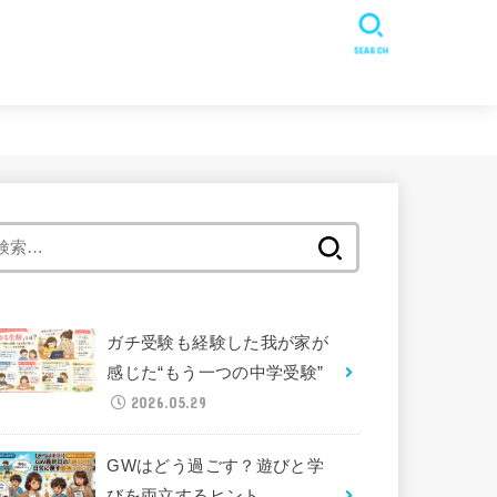
SEARCH
検
索:
ガチ受験も経験した我が家が
感じた“もう一つの中学受験”
2026.05.29
GWはどう過ごす？遊びと学
びを両立するヒント