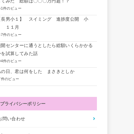
してみた 総額は〇〇〇万円超！？
61件のビュー
【長男小１】 スイミング 進捗度公開 小
１ １１月
47件のビュー
能開センターに通うとしたら総額いくらかかる
かを試算してみた話
04件のビュー
あの日、君は何をした まさきとしか
7件のビュー
プライバシーポリシー
お問い合わせ