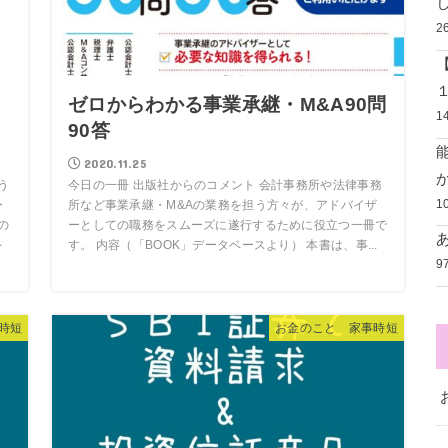
2
Ｔ
ゼロからわかる事業承継・M&A90問
1
90答
2020.11.25
う
今日の一冊 出版社からのコメント 会計事務所や法律事務
1
ー
所など事業承継・M&Aの業務を担う方々が、アドバイザ
の
ーとしての職務をスムーズに遂行するために役立つ一冊で
を
す。 内容（「BOOK」データベースより） 本書は、事...
9
時短
お金のこと 家事時短