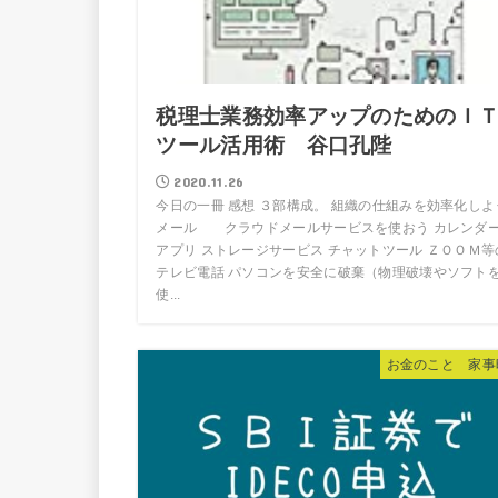
税理士業務効率アップのためのＩ
ツール活用術 谷口孔陛
2020.11.26
今日の一冊 感想 ３部構成。 組織の仕組みを効率化しよ
メール クラウドメールサービスを使おう カレンダ
アプリ ストレージサービス チャットツール ＺＯＯＭ等
テレビ電話 パソコンを安全に破棄（物理破壊やソフト
使...
お金のこと 家事