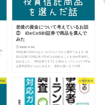
話
老後の資金について考えているお話
② iDeCoSBI証券で商品を選んで
みた
2020.11.02
用封
SBI証券のiDeCoは２つのグループから選択できます 前
て
回の記事でSBI証券でiDeCoを始めることを決め早速申し
込みました。 SBI証券ですでに口座をもっていたので申込
は資料請求からはじめます。 資料が届くまでの間...
時短
仕事関連本