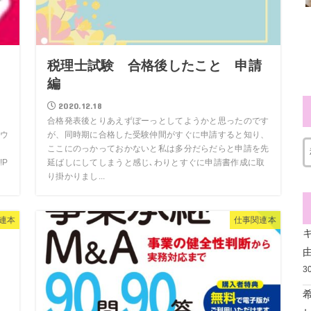
０
税理士試験 合格後したこと 申請
編
2020.12.18
合格発表後とりあえずぼーっとしてようかと思ったのです
ウ
が、同時期に合格した受験仲間がすぐに申請すると知り、
ここにのっかっておかないと私は多分だらだらと申請を先
P
延ばしにしてしまうと感じ､わりとすぐに申請書作成に取
り掛かりまし...
連本
仕事関連本
3