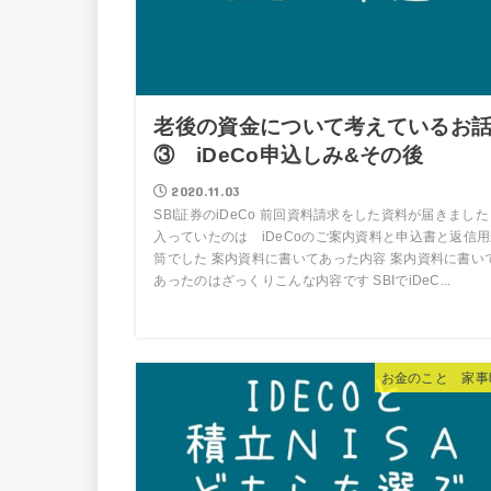
老後の資金について考えているお
③ iDeCo申込しみ&その後
2020.11.03
SBI証券のiDeCo 前回資料請求をした資料が届きました
入っていたのは iDeCoのご案内資料と申込書と返信
筒でした 案内資料に書いてあった内容 案内資料に書い
あったのはざっくりこんな内容です SBIでiDeC...
お金のこと 家事