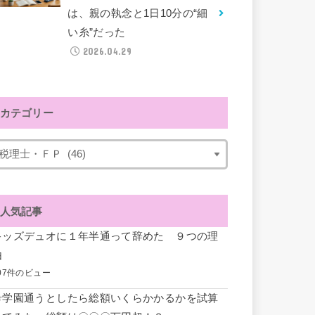
は、親の執念と1日10分の“細
い糸”だった
2026.04.29
カテゴリー
人気記事
キッズデュオに１年半通って辞めた ９つの理
由
07件のビュー
希学園通うとしたら総額いくらかかるかを試算