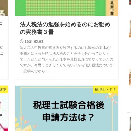
E
法人税法の勉強を始めるのにお勧め
の実務書３冊
2021.03.03
l初
法人税の申告書の書き方を勉強するのにお勧めの本 私が
ニ
事務所に入った時は法人税のことを全く分かっていなく
テ
て、ただただ与えられた仕事を見様見真似でやっていたの
ですが、今思うとざっくりでもいいから法人税法について
一度学んでから...
連本
税理士・ＦＰ