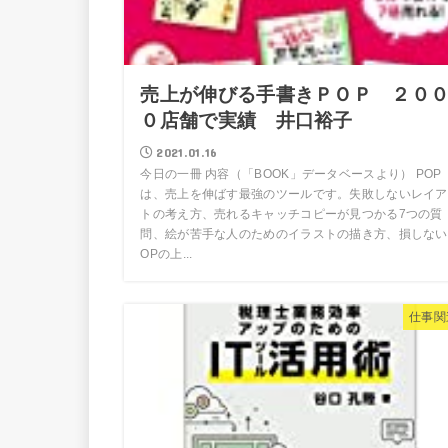
売上が伸びる手書きＰＯＰ ２０
０店舗で実績 井口裕子
2021.01.16
今日の一冊 内容（「BOOK」データベースより） POP
は、売上を伸ばす最強のツールです。失敗しないレイア
トの考え方、売れるキャッチコピーが見つかる7つの質
問、絵が苦手な人のためのイラストの描き方、損しない!
OPの上...
仕事関